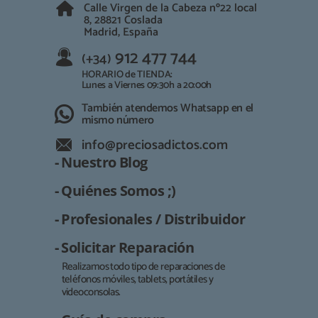
Calle Virgen de la Cabeza nº22 local
8, 28821 Coslada
Madrid, España
912 477 744
(+34)
HORARIO de TIENDA:
Lunes a Viernes 09:30h a 20:00h
También atendemos Whatsapp en el
mismo número
info@preciosadictos.com
- Nuestro Blog
- Quiénes Somos ;)
- Profesionales / Distribuidor
- Solicitar Reparación
Realizamos todo tipo de reparaciones de
teléfonos móviles, tablets, portátiles y
Responsable:
videoconsolas.
Finalidad: