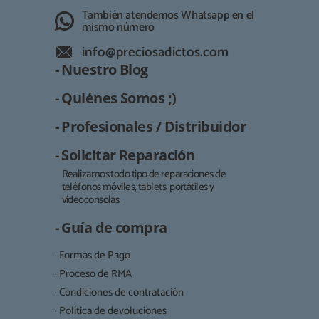
También atendemos Whatsapp en el
mismo número
info@preciosadictos.com
- Nuestro Blog
- Quiénes Somos ;)
- Profesionales / Distribuidor
- Solicitar Reparación
Realizamos todo tipo de reparaciones de
teléfonos móviles, tablets, portátiles y
Responsable:
videoconsolas.
Finalidad:
- Guía de compra
Legitimación:
· Formas de Pago
Destinatarios:
· Proceso de RMA
· Condiciones de contratación
· Política de devoluciones
Derechos: