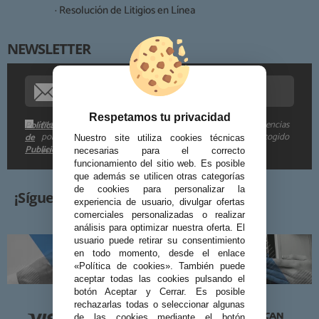
· Resolución de Litigios en Línea
NEWSLETTER
Procedencia de los datos:
Información adicional:
Respetamos tu privacidad
Me gustaría recibir descuentos exclusivos, novedades y tendencias
Política
por e-mail. Puedo darme de baja cuando quiera según lo recogido
de
Nuestro site utiliza cookies técnicas
Publicidad
en la
.
necesarias para el correcto
funcionamiento del sitio web. Es posible
que además se utilicen otras categorías
de cookies para personalizar la
¡Síguenos!
experiencia de usuario, divulgar ofertas
comerciales personalizadas o realizar
análisis para optimizar nuestra oferta. El
usuario puede retirar su consentimiento
en todo momento, desde el enlace
«Política de cookies». También puede
aceptar todas las cookies pulsando el
botón Aceptar y Cerrar. Es posible
rechazarlas todas o seleccionar algunas
de las cookies mediante el botón