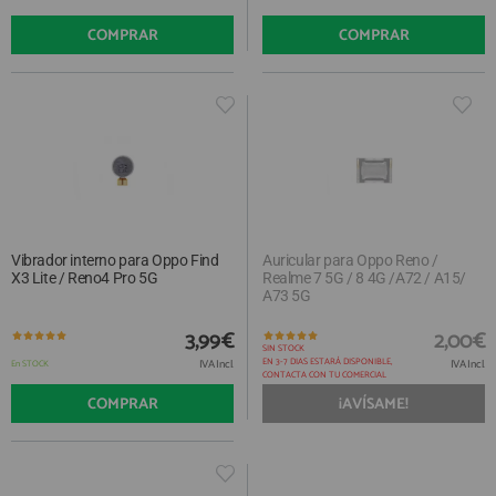
COMPRAR
COMPRAR
Vibrador interno para Oppo Find
Auricular para Oppo Reno /
X3 Lite / Reno4 Pro 5G
Realme 7 5G / 8 4G /A72 / A15/
A73 5G
3,99€
2,00€
SIN STOCK
EN 3-7 DIAS ESTARÁ DISPONIBLE,
IVA Incl.
IVA Incl.
En STOCK
CONTACTA CON TU COMERCIAL
COMPRAR
¡AVÍSAME!