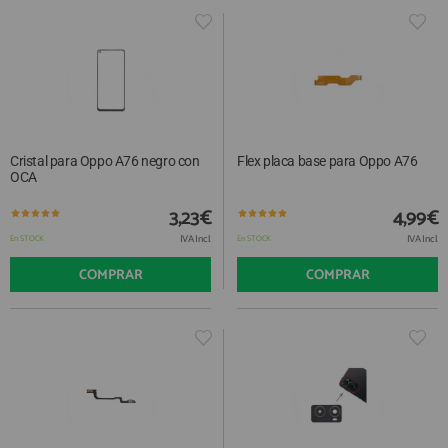
Cristal para Oppo A76 negro con
Flex placa base para Oppo A76
OCA
3,23€
4,99€
IVA Incl.
IVA Incl.
En STOCK
En STOCK
COMPRAR
COMPRAR