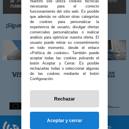
por e-mail. Puedo darme de baja cuando quiera según lo recogido
de
Nuestro site utiliza cookies técnicas
Publicidad
en la
.
necesarias para el correcto
funcionamiento del sitio web. Es posible
que además se utilicen otras categorías
de cookies para personalizar la
¡Síguenos!
experiencia de usuario, divulgar ofertas
comerciales personalizadas o realizar
análisis para optimizar nuestra oferta. El
usuario puede retirar su consentimiento
en todo momento, desde el enlace
«Política de cookies». También puede
aceptar todas las cookies pulsando el
botón Aceptar y Cerrar. Es posible
rechazarlas todas o seleccionar algunas
de las cookies mediante el botón
Configuración.
Rechazar
Aceptar y cerrar