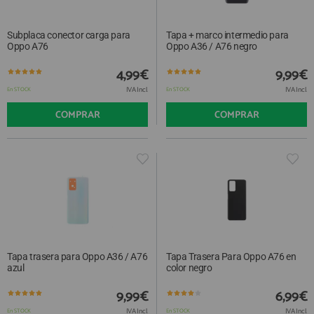
Subplaca conector carga para
Tapa + marco intermedio para
Oppo A76
Oppo A36 / A76 negro
4,99€
9,99€
IVA Incl.
IVA Incl.
En STOCK
En STOCK
COMPRAR
COMPRAR
Tapa trasera para Oppo A36 / A76
Tapa Trasera Para Oppo A76 en
azul
color negro
9,99€
6,99€
IVA Incl.
IVA Incl.
En STOCK
En STOCK