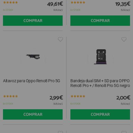
QUIÉNES SOMOS
49,61€
19,35€
REGISTRO PROFESIONAL
GUÍA DE COMPRA
IVA Incl.
IVA Incl.
En STOCK
En STOCK
COMPRAR
COMPRAR
912 477 744
(+34)
HORARIO de TIENDA:
Lunes a Viernes 09:30h a 20:00h
También atendemos Whatsapp
info@preciosadictos.com
Altavoz para Oppo Reno8 Pro 5G
Bandeja dual SIM + SD para OPPO
Reno8 Pro + / Reno8 Pro 5G negro
2,99€
2,00€
IVA Incl.
IVA Incl.
En STOCK
En STOCK
COMPRAR
COMPRAR