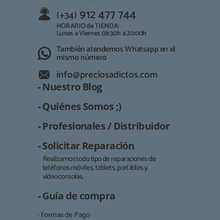
912 477 744
(+34)
HORARIO de TIENDA:
Lunes a Viernes 09:30h a 20:00h
También atendemos Whatsapp en el
mismo número
info@preciosadictos.com
- Nuestro Blog
- Quiénes Somos ;)
- Profesionales / Distribuidor
- Solicitar Reparación
Realizamos todo tipo de reparaciones de
teléfonos móviles, tablets, portátiles y
Responsable:
videoconsolas.
Finalidad:
- Guía de compra
Legitimación:
· Formas de Pago