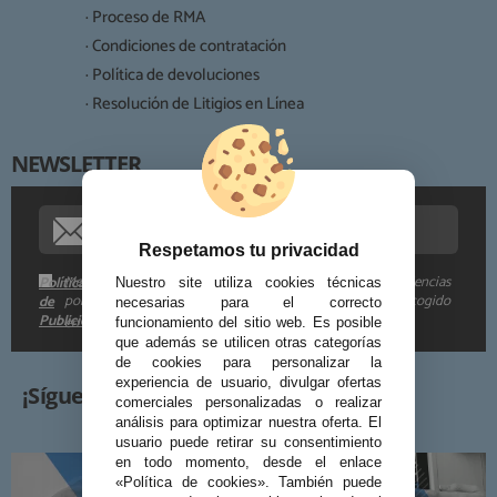
Destinatarios:
· Proceso de RMA
· Condiciones de contratación
· Política de devoluciones
Derechos:
· Resolución de Litigios en Línea
NEWSLETTER
Procedencia de los datos:
Información adicional:
Respetamos tu privacidad
Me gustaría recibir descuentos exclusivos, novedades y tendencias
Política
Nuestro site utiliza cookies técnicas
por e-mail. Puedo darme de baja cuando quiera según lo recogido
de
necesarias para el correcto
Publicidad
en la
.
funcionamiento del sitio web. Es posible
que además se utilicen otras categorías
de cookies para personalizar la
experiencia de usuario, divulgar ofertas
¡Síguenos!
comerciales personalizadas o realizar
análisis para optimizar nuestra oferta. El
usuario puede retirar su consentimiento
en todo momento, desde el enlace
«Política de cookies». También puede