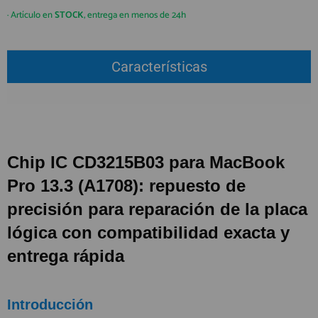
QUIÉNES SOMOS
REGISTRO PROFESIONAL
· Artículo en
STOCK
, entrega en menos de 24h
GUÍA DE COMPRA
Características
912 477 744
(+34)
HORARIO de TIENDA:
Lunes a Viernes 09:30h a 20:00h
También atendemos Whatsapp
Chip IC CD3215B03 para MacBook
info@preciosadictos.com
Pro 13.3 (A1708): repuesto de
precisión para reparación de la placa
lógica con compatibilidad exacta y
entrega rápida
Introducción