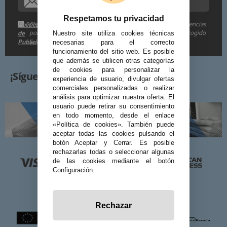
Respetamos tu privacidad
Me gustaría recibir descuentos exclusivos, novedades y tendencias
Política
por e-mail. Puedo darme de baja cuando quiera según lo recogido
de
Nuestro site utiliza cookies técnicas
Publicidad
en la
.
necesarias para el correcto
funcionamiento del sitio web. Es posible
que además se utilicen otras categorías
de cookies para personalizar la
¡Síguenos!
experiencia de usuario, divulgar ofertas
comerciales personalizadas o realizar
análisis para optimizar nuestra oferta. El
usuario puede retirar su consentimiento
en todo momento, desde el enlace
«Política de cookies». También puede
aceptar todas las cookies pulsando el
botón Aceptar y Cerrar. Es posible
rechazarlas todas o seleccionar algunas
de las cookies mediante el botón
Configuración.
Rechazar