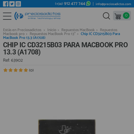
912 477 744
(+34)
info@preciosadictos.com
0
REPUESTOS MÓVILES
Bienvenid@ otra vez
YA SOY CLIENTE
REPUESTOS TABLET
Estás en Preciosadictos
>
Inicio
>
Repuestos MacBook
>
Repuestos
Macbook pro
>
Repuestos MacBook Pro 13"
>
Chip IC CD3215B03 Para
REPUESTOS RELOJES INTELIGENTES
MacBook Pro 13.3 (A1708)
CHIP IC CD3215B03 PARA MACBOOK PRO
REPUESTOS VIDEOCONSOLAS
13.3 (A1708)
REPUESTOS MACBOOK
Ref: 63902
Recordarme
¿Olvidó su contraseña?
Recordar aquí
REPUESTOS OTROS DISPOSITIVOS
(0)
REPUESTOS PORTÁTILES
HERRAMIENTAS REPARACIÓN
IC CHIP / FPC
PLACAS BASE
Regístrate en un momento
¿ERES NUEVO?
MÓVILES REACONDICIONADOS