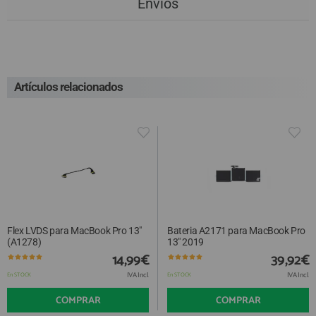
Envios
Artículos relacionados
Flex LVDS para MacBook Pro 13"
Bateria A2171 para MacBook Pro
(A1278)
13" 2019
14,99€
39,92€
IVA Incl.
IVA Incl.
En STOCK
En STOCK
COMPRAR
COMPRAR