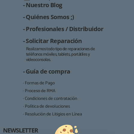
- Nuestro Blog
- Quiénes Somos ;)
- Profesionales / Distribuidor
- Solicitar Reparación
Realizamos todo tipo de reparaciones de
teléfonos móviles, tablets, portátiles y
Responsable:
videoconsolas.
Finalidad:
- Guía de compra
Legitimación:
· Formas de Pago
Destinatarios:
· Proceso de RMA
· Condiciones de contratación
· Política de devoluciones
Derechos:
· Resolución de Litigios en Línea
NEWSLETTER