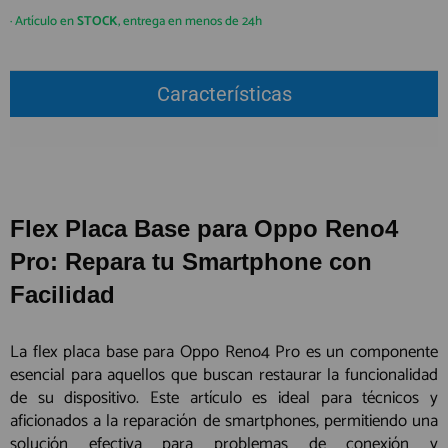
QUIÉNES SOMOS
REGISTRO PROFESIONAL
· Artículo en
STOCK
, entrega en menos de 24h
GUÍA DE COMPRA
Características
912 477 744
(+34)
HORARIO de TIENDA:
Lunes a Viernes 09:30h a 20:00h
También atendemos Whatsapp
Flex Placa Base para Oppo Reno4
info@preciosadictos.com
Pro: Repara tu Smartphone con
Facilidad
La flex placa base para Oppo Reno4 Pro es un componente
esencial para aquellos que buscan restaurar la funcionalidad
de su dispositivo. Este artículo es ideal para técnicos y
aficionados a la reparación de smartphones, permitiendo una
solución efectiva para problemas de conexión y