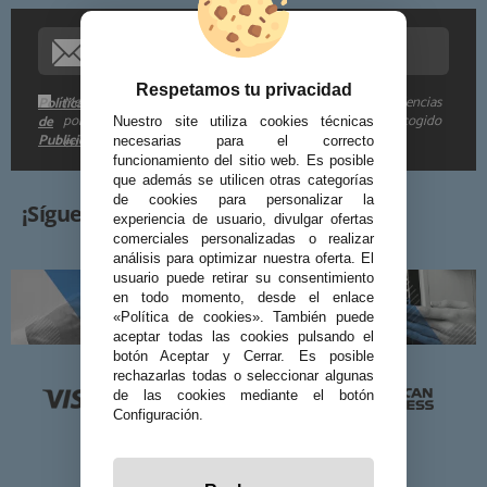
Procedencia de los datos:
Información adicional:
Respetamos tu privacidad
Me gustaría recibir descuentos exclusivos, novedades y tendencias
Política
por e-mail. Puedo darme de baja cuando quiera según lo recogido
de
Nuestro site utiliza cookies técnicas
Publicidad
en la
.
necesarias para el correcto
funcionamiento del sitio web. Es posible
que además se utilicen otras categorías
de cookies para personalizar la
¡Síguenos!
experiencia de usuario, divulgar ofertas
comerciales personalizadas o realizar
análisis para optimizar nuestra oferta. El
usuario puede retirar su consentimiento
en todo momento, desde el enlace
«Política de cookies». También puede
aceptar todas las cookies pulsando el
botón Aceptar y Cerrar. Es posible
rechazarlas todas o seleccionar algunas
de las cookies mediante el botón
Configuración.