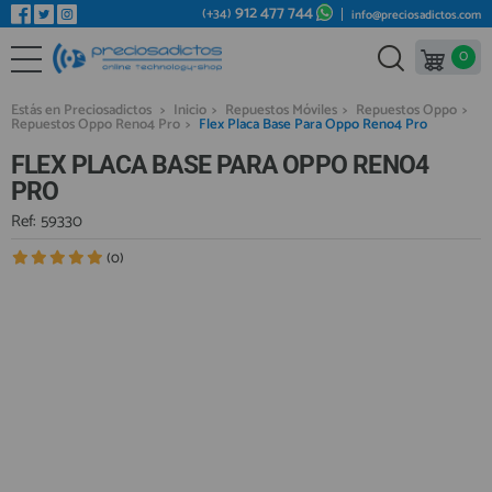
912 477 744
(+34)
info@preciosadictos.com
0
REPUESTOS MÓVILES
Bienvenid@ otra vez
YA SOY CLIENTE
REPUESTOS TABLET
Estás en Preciosadictos
>
Inicio
>
Repuestos Móviles
>
Repuestos Oppo
>
Repuestos Oppo Reno4 Pro
>
Flex Placa Base Para Oppo Reno4 Pro
REPUESTOS RELOJES INTELIGENTES
FLEX PLACA BASE PARA OPPO RENO4
REPUESTOS VIDEOCONSOLAS
PRO
REPUESTOS MACBOOK
Ref: 59330
Recordarme
¿Olvidó su contraseña?
Recordar aquí
REPUESTOS OTROS DISPOSITIVOS
(0)
REPUESTOS PORTÁTILES
HERRAMIENTAS REPARACIÓN
IC CHIP / FPC
PLACAS BASE
Regístrate en un momento
¿ERES NUEVO?
MÓVILES REACONDICIONADOS