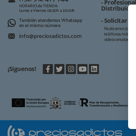
- Profesional
HORARIO de TIENDA:
Distribuidor
Lunes a Viernes 09:30h a 20:00h
También atendemos Whatsapp
- Solicitar 
en el mismo número
Realizamos todo t
teléfonos móviles, 
info@preciosadictos.com
videoconsolas.
¡Síguenos!