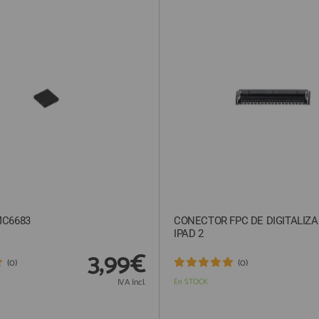
MC6683
CONECTOR FPC DE DIGITALIZ
IPAD 2
3,99€
(0)
(0)
IVA Incl.
En STOCK