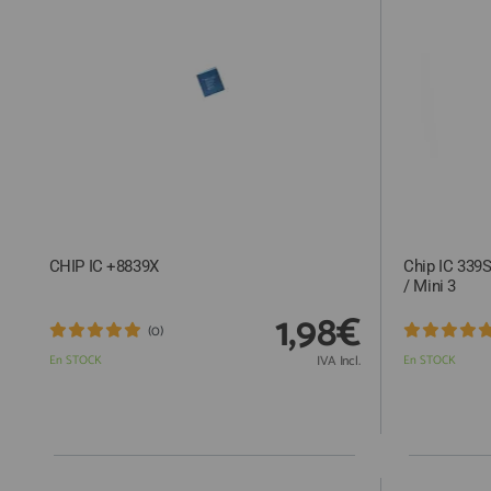
ACCESORIOS
FUNDAS
CRISTAL TEMPLADO
HIDROGEL APOKIN
OUTLET
PROFESIONALES / DISTRIBUIDOR
CHIP IC +8839X
Chip IC 339S
SOLICITAR REPARACIÓN
/ Mini 3
CONSULTAR REPARACIÓN
1,98€
(0)
TOP VENTAS REPUESTOS
En STOCK
IVA Incl.
En STOCK
NOVEDADES
NUESTRO BLOG