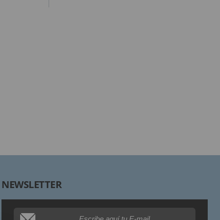
Responsable:
Finalidad:
Legitimación:
Destinatarios:
Derechos:
NEWSLETTER
Procedencia de los datos:
Información adicional: