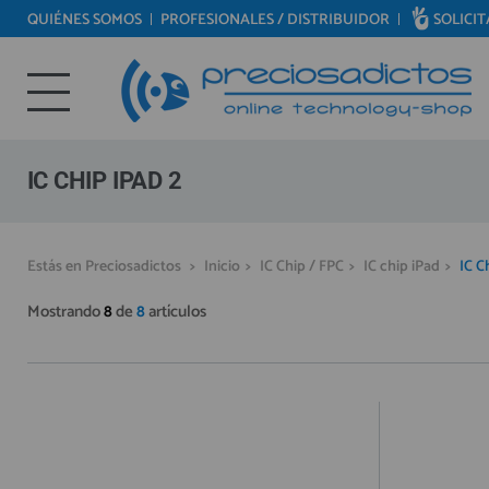
QUIÉNES SOMOS
PROFESIONALES / DISTRIBUIDOR
SOLICI
REPUESTOS MÓVILES
Bienvenid@ otra vez
REPUESTOS TABLET
YA SOY CLIENTE
REPUESTOS RELOJES INTELIGENTES
REPUESTOS VIDEOCONSOLAS
IC CHIP IPAD 2
REPUESTOS MACBOOK
REPUESTOS OTROS DISPOSITIVOS
Recordarme
¿Olvidó su contraseña?
Recordar aquí
Estás en Preciosadictos
>
Inicio
>
IC Chip / FPC
>
IC chip iPad
>
IC C
REPUESTOS PORTÁTILES
Mostrando
8
de
8
artículos
HERRAMIENTAS REPARACIÓN
IC CHIP / FPC
PLACAS BASE
MÓVILES REACONDICIONADOS