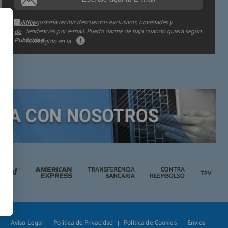
Me gustaría recibir descuentos exclusivos, novedades y
Política
tendencias por e-mail. Puedo darme de baja cuando quiera según
de
Publicidad
lo recogido en la
.
Aviso Legal
Política de Privacidad
Política de Cookies
Envíos