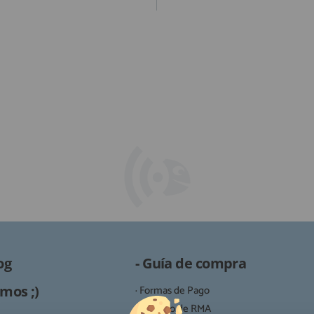
og
- Guía de compra
mos ;)
· Formas de Pago
· Proceso de RMA