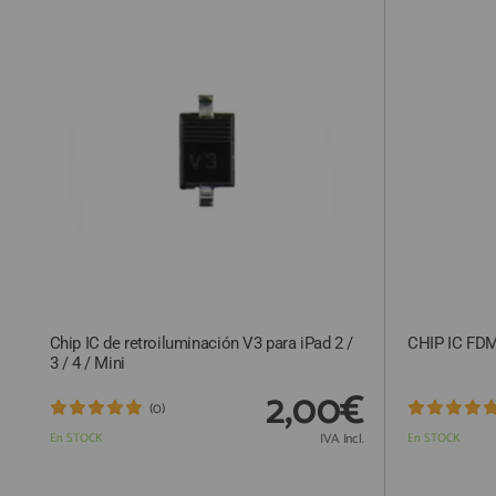
QUIÉNES SOMOS
GUÍA DE COMPRA
912 477 744
(+34)
HORARIO de TIENDA:
Lunes a Viernes 09:30h a 20:00h
También atendemos Whatsapp
info@preciosadictos.com
Chip IC de retroiluminación V3 para iPad 2 /
CHIP IC FD
3 / 4 / Mini
2,00€
(0)
En STOCK
IVA Incl.
En STOCK