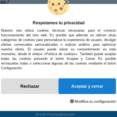
es /
· Condiciones de contratación
· Política de devoluciones
Reparación
· Resolución de Litigios en Línea
Respetamos tu privacidad
ipo de reparaciones de
tablets, portátiles y
Nuestro site utiliza cookies técnicas necesarias para el correcto
funcionamiento del sitio web. Es posible que además se utilicen otras
categorías de cookies para personalizar la experiencia de usuario, divulgar
ofertas comerciales personalizadas o realizar análisis para optimizar
nuestra oferta. El usuario puede retirar su consentimiento en todo
momento, desde el enlace «Política de cookies». También puede aceptar
todas las cookies pulsando el botón Aceptar y Cerrar. Es posible
rechazarlas todas o seleccionar algunas de las cookies mediante el botón
Configuración.
Rechazar
Aceptar y cerrar
Modifica tu configuración
© 2026 Preciosadictos.com