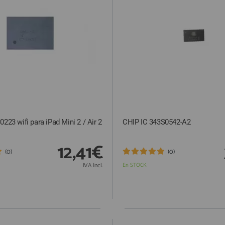
0223 wifi para iPad Mini 2 / Air 2
CHIP IC 343S0542-A2
12,41€
(0)
(0)
IVA Incl.
En STOCK