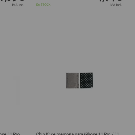
IVA Incl.
En STOCK
IVA Incl.
hone 11 Pro
Chip IC de memoria para iPhone 11 Pro / 11