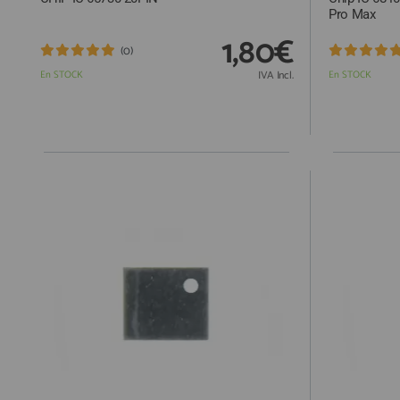
Pro Max
1,80€
(0)
En STOCK
IVA Incl.
En STOCK