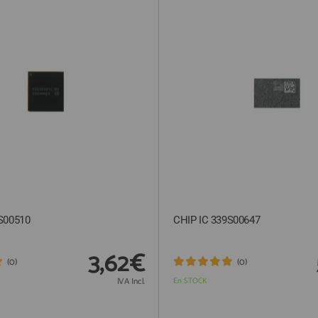
S00510
CHIP IC 339S00647
3,62€
(0)
(0)
IVA Incl.
En STOCK