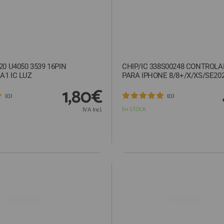
20 U4050 3539 16PIN
CHIP/IC 338S00248 CONTROL
A1 IC LUZ
PARA IPHONE 8/8+/X/XS/SE20
1,80€
(0)
(0)
IVA Incl.
En STOCK