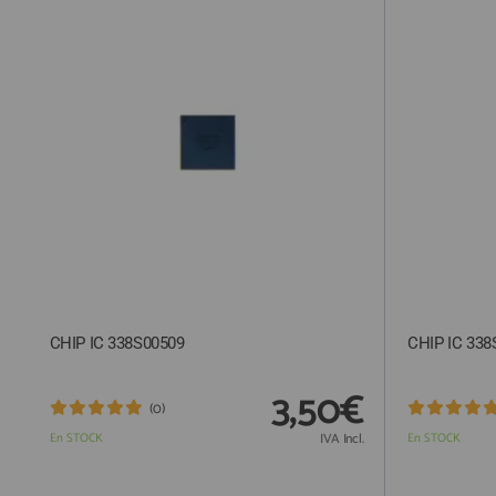
QUIÉNES SOMOS
GUÍA DE COMPRA
912 477 744
(+34)
HORARIO de TIENDA:
Lunes a Viernes 09:30h a 20:00h
También atendemos Whatsapp
info@preciosadictos.com
CHIP IC 338S00509
CHIP IC 338
3,50€
(0)
En STOCK
IVA Incl.
En STOCK