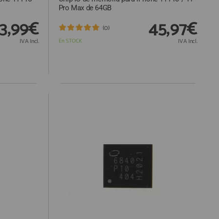
Pro Max de 64GB
3,99€
45,97€
(0)
IVA Incl.
En STOCK
IVA Incl.