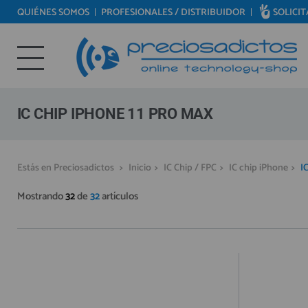
QUIÉNES SOMOS
PROFESIONALES / DISTRIBUIDOR
SOLICI
REPUESTOS MÓVILES
Bienvenid@ otra vez
REPUESTOS TABLET
YA SOY CLIENTE
REPUESTOS RELOJES INTELIGENTES
REPUESTOS VIDEOCONSOLAS
IC CHIP IPHONE 11 PRO MAX
REPUESTOS MACBOOK
REPUESTOS OTROS DISPOSITIVOS
Recordarme
¿Olvidó su contraseña?
Recordar aquí
Estás en Preciosadictos
>
Inicio
>
IC Chip / FPC
>
IC chip iPhone
>
I
REPUESTOS PORTÁTILES
Mostrando
32
de
32
artículos
HERRAMIENTAS REPARACIÓN
IC CHIP / FPC
PLACAS BASE
MÓVILES REACONDICIONADOS