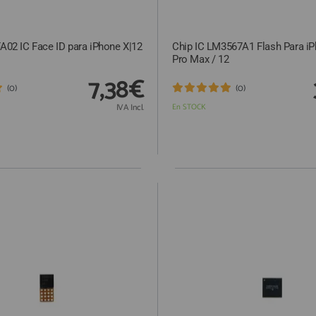
FA02 IC Face ID para iPhone X|12
Chip IC LM3567A1 Flash Para iP
Pro Max / 12
7,38€
(0)
(0)
IVA Incl.
En STOCK