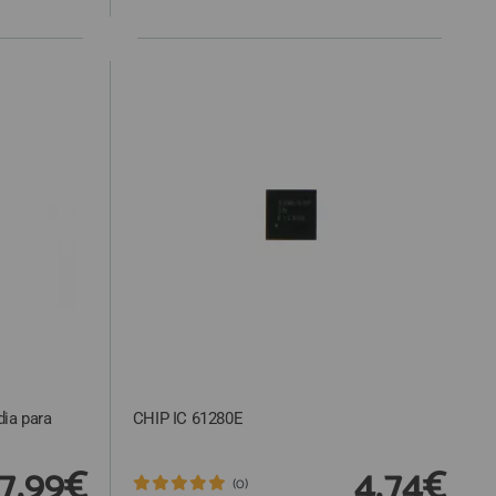
dia para
CHIP IC 61280E
7,99€
4,74€
(0)