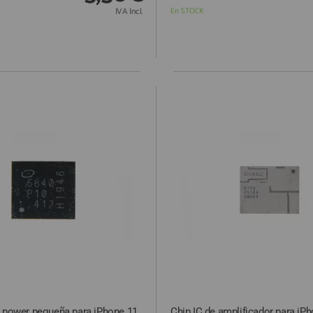
IVA Incl.
En STOCK
0 power pequeña para iPhone 11
Chip IC de amplificador para iP