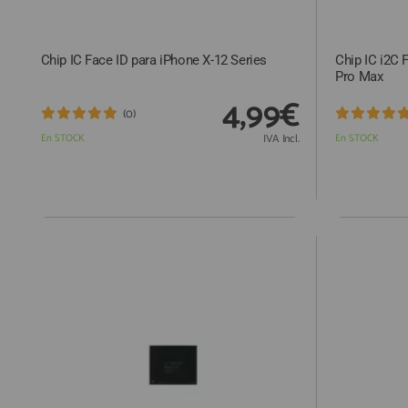
Chip IC Face ID para iPhone X-12 Series
Chip IC i2C 
Pro Max
4,99€
(0)
En STOCK
IVA Incl.
En STOCK