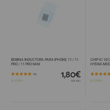
ACCESORIOS
FUNDAS
CRISTAL TEMPLADO
HIDROGEL APOKIN
OUTLET
PROFESIONALES / DISTRIBUIDOR
BOBINA INDUCTORA PARA IPHONE 11 / 11
CHIP IC 1612
SOLICITAR REPARACIÓN
PRO / 11 PRO MAX
HYDRA MO
CONSULTAR REPARACIÓN
1,80€
(0)
TOP VENTAS REPUESTOS
En STOCK
IVA Incl.
En STOCK
NOVEDADES
NUESTRO BLOG