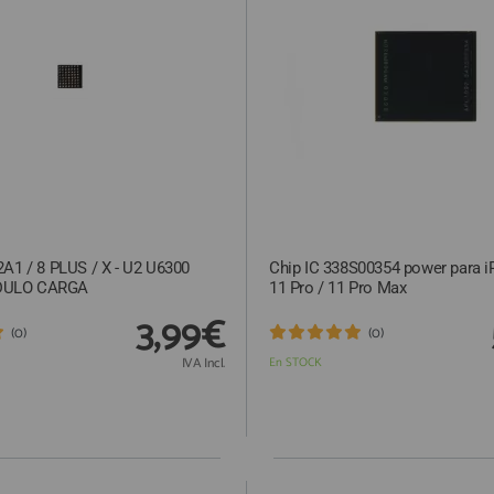
A1 / 8 PLUS / X - U2 U6300
Chip IC 338S00354 power para i
DULO CARGA
11 Pro / 11 Pro Max
3,99€
(0)
(0)
IVA Incl.
En STOCK