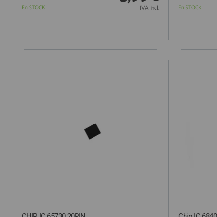
En STOCK
IVA Incl.
En STOCK
CHIP IC 65730 20PIN
Chip IC 684