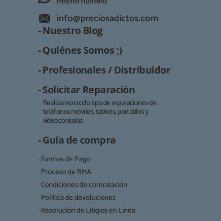
mismo número
info@preciosadictos.com
- Nuestro Blog
- Quiénes Somos ;)
- Profesionales / Distribuidor
- Solicitar Reparación
Realizamos todo tipo de reparaciones de
teléfonos móviles, tablets, portátiles y
Responsable:
videoconsolas.
Finalidad:
- Guía de compra
Legitimación:
· Formas de Pago
Destinatarios:
· Proceso de RMA
· Condiciones de contratación
· Política de devoluciones
Derechos:
· Resolución de Litigios en Línea