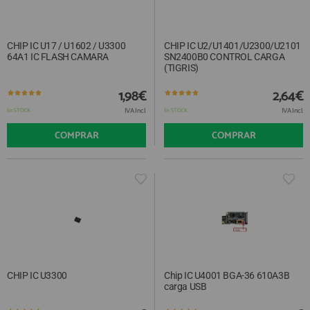
CHIP IC U17 / U1602 / U3300
CHIP IC U2/U1401/U2300/U2101
64A1 IC FLASH CAMARA
SN2400B0 CONTROL CARGA
(TIGRIS)
1,98€
2,64€
IVA Incl.
IVA Incl.
En STOCK
En STOCK
COMPRAR
COMPRAR
CHIP IC U3300
Chip IC U4001 BGA-36 610A3B
carga USB