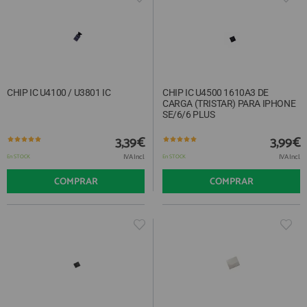
CHIP IC U4100 / U3801 IC
CHIP IC U4500 1610A3 DE
CARGA (TRISTAR) PARA IPHONE
SE/6/6 PLUS
3,39€
3,99€
IVA Incl.
IVA Incl.
En STOCK
En STOCK
COMPRAR
COMPRAR