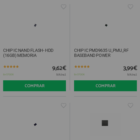
CHIP IC NAND FLASH- HDD
CHIP IC PMD9635 U_PMU_RF
(16GB) MEMORIA
BASEBAND POWER
9,62€
3,99€
IVA Incl.
IVA Incl.
En STOCK
En STOCK
COMPRAR
COMPRAR