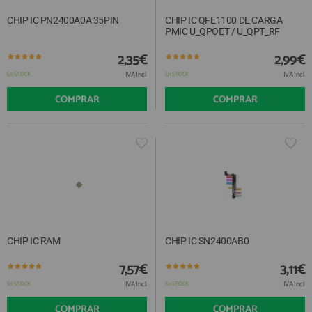
CHIP IC PN2400A0A 35PIN
CHIP IC QFE1100 DE CARGA
PMIC U_QPOET / U_QPT_RF
2,35€
2,99€
IVA Incl.
IVA Incl.
En STOCK
En STOCK
COMPRAR
COMPRAR
CHIP IC RAM
CHIP IC SN2400AB0
7,57€
3,11€
IVA Incl.
IVA Incl.
En STOCK
En STOCK
COMPRAR
COMPRAR