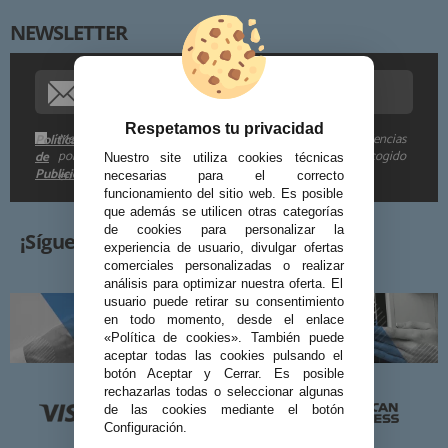
NEWSLETTER
Procedencia de los datos:
Información adicional:
Respetamos tu privacidad
Me gustaría recibir descuentos exclusivos, novedades y tendencias
Política
por e-mail. Puedo darme de baja cuando quiera según lo recogido
de
Nuestro site utiliza cookies técnicas
Publicidad
en la
.
necesarias para el correcto
funcionamiento del sitio web. Es posible
que además se utilicen otras categorías
de cookies para personalizar la
¡Síguenos!
experiencia de usuario, divulgar ofertas
comerciales personalizadas o realizar
análisis para optimizar nuestra oferta. El
usuario puede retirar su consentimiento
en todo momento, desde el enlace
«Política de cookies». También puede
aceptar todas las cookies pulsando el
botón Aceptar y Cerrar. Es posible
rechazarlas todas o seleccionar algunas
de las cookies mediante el botón
Configuración.