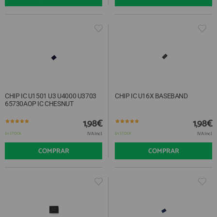
CHIP IC U1501 U3 U4000 U3703
CHIP IC U16X BASEBAND
65730AOP IC CHESNUT
1,98€
1,98€
IVA Incl.
IVA Incl.
En STOCK
En STOCK
COMPRAR
COMPRAR