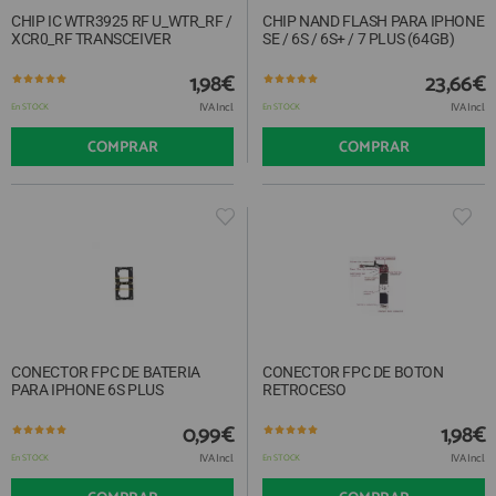
CHIP IC WTR3925 RF U_WTR_RF /
CHIP NAND FLASH PARA IPHONE
XCR0_RF TRANSCEIVER
SE / 6S / 6S+ / 7 PLUS (64GB)
1,98€
23,66€
IVA Incl.
IVA Incl.
En STOCK
En STOCK
COMPRAR
COMPRAR
CONECTOR FPC DE BATERIA
CONECTOR FPC DE BOTON
PARA IPHONE 6S PLUS
RETROCESO
0,99€
1,98€
IVA Incl.
IVA Incl.
En STOCK
En STOCK