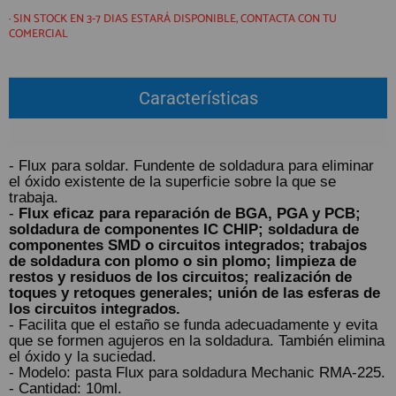
QUIÉNES SOMOS
REGISTRO PROFESIONAL
· SIN STOCK EN 3-7 DIAS ESTARÁ DISPONIBLE, CONTACTA CON TU
GUÍA DE COMPRA
COMERCIAL
Características
912 477 744
(+34)
HORARIO de TIENDA:
Lunes a Viernes 09:30h a 20:00h
- Flux para soldar. Fundente de soldadura para eliminar
También atendemos Whatsapp
el óxido existente de la superficie sobre la que se
trabaja.
info@preciosadictos.com
-
Flux eficaz para reparación de BGA, PGA y PCB;
soldadura de componentes IC CHIP; soldadura de
componentes SMD o circuitos integrados; trabajos
de soldadura con plomo o sin plomo; limpieza de
restos y residuos de los circuitos; realización de
toques y retoques generales; unión de las esferas de
los circuitos integrados.
- Facilita que el estaño se funda adecuadamente y evita
que se formen agujeros en la soldadura. También elimina
el óxido y la suciedad.
- Modelo: pasta Flux para soldadura Mechanic RMA-225.
- Cantidad: 10ml.