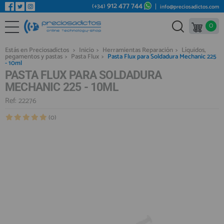
912 477 744
(+34)
info@preciosadictos.com
0
REPUESTOS MÓVILES
Bienvenid@ otra vez
YA SOY CLIENTE
REPUESTOS TABLET
Estás en Preciosadictos
>
Inicio
>
Herramientas Reparación
>
Líquidos,
pegamentos y pastas
>
Pasta Flux
>
Pasta Flux para Soldadura Mechanic 225
REPUESTOS RELOJES INTELIGENTES
- 10ml
PASTA FLUX PARA SOLDADURA
REPUESTOS VIDEOCONSOLAS
MECHANIC 225 - 10ML
REPUESTOS MACBOOK
Ref: 22276
Recordarme
¿Olvidó su contraseña?
Recordar aquí
REPUESTOS OTROS DISPOSITIVOS
(0)
REPUESTOS PORTÁTILES
HERRAMIENTAS REPARACIÓN
IC CHIP / FPC
PLACAS BASE
Regístrate en un momento
¿ERES NUEVO?
MÓVILES REACONDICIONADOS