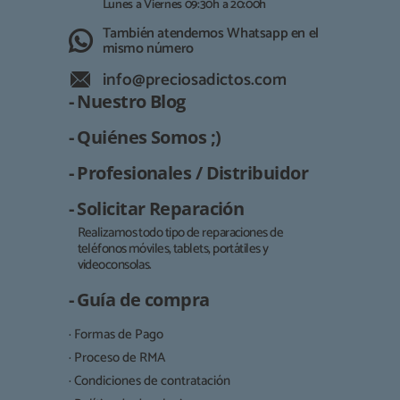
Lunes a Viernes 09:30h a 20:00h
También atendemos Whatsapp en el
mismo número
info@preciosadictos.com
- Nuestro Blog
- Quiénes Somos ;)
- Profesionales / Distribuidor
- Solicitar Reparación
Realizamos todo tipo de reparaciones de
teléfonos móviles, tablets, portátiles y
Responsable:
videoconsolas.
Finalidad:
- Guía de compra
Legitimación:
· Formas de Pago
Destinatarios:
· Proceso de RMA
· Condiciones de contratación