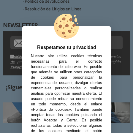
· Política de devoluciones
Derechos:
· Resolución de Litigios en Línea
NEWSLETTER
Procedencia de los datos:
Información adicional:
Respetamos tu privacidad
Me gustaría recibir descuentos exclusivos, novedades y tendencias
Nuestro site utiliza cookies técnicas
Política
por e-mail. Puedo darme de baja cuando quiera según lo recogido
de
necesarias para el correcto
Publicidad
funcionamiento del sitio web. Es posible
en la
.
que además se utilicen otras categorías
de cookies para personalizar la
experiencia de usuario, divulgar ofertas
¡Síguenos!
comerciales personalizadas o realizar
análisis para optimizar nuestra oferta. El
usuario puede retirar su consentimiento
en todo momento, desde el enlace
«Política de cookies». También puede
aceptar todas las cookies pulsando el
botón Aceptar y Cerrar. Es posible
rechazarlas todas o seleccionar algunas
de las cookies mediante el botón