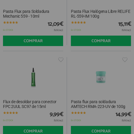
Pasta Flux para Soldadura
Pasta Flux Halógena Libre RELIFE
Mechanic 559 - 10ml
RL-559-IM 100g
12,09€
15,11€
IVA Incl.
IVA Incl.
En STOCK
En STOCK
COMPRAR
COMPRAR
Flux de desoldar para conector
Pasta flux para soldadura
FPC 2UUL SC97 de 15ml
AMTECH RMA-223-UV de 100g
9,99€
14,99€
IVA Incl.
IVA Incl.
En STOCK
En STOCK
COMPRAR
COMPRAR