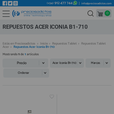
912 477 744
(+34)
info@preciosadictos.com
0
REPUESTOS MÓVILES
Bienvenid@ otra vez
YA SOY CLIENTE
REPUESTOS TABLET
REPUESTOS ACER ICONIA B1-710
REPUESTOS RELOJES INTELIGENTES
REPUESTOS VIDEOCONSOLAS
Estás en Preciosadictos
>
Inicio
>
Repuestos Tablet
>
Repuestos Tablet
Acer
>
Repuestos Acer Iconia B1-710
REPUESTOS MACBOOK
Mostrando
1
de
1
artículos
Recordarme
¿Olvidó su contraseña?
Recordar aquí
REPUESTOS OTROS DISPOSITIVOS
Precio
Acer Iconia B1-710
Marcas
REPUESTOS PORTÁTILES
Ordenar
HERRAMIENTAS REPARACIÓN
IC CHIP / FPC
PLACAS BASE
Regístrate en un momento
¿ERES NUEVO?
MÓVILES REACONDICIONADOS