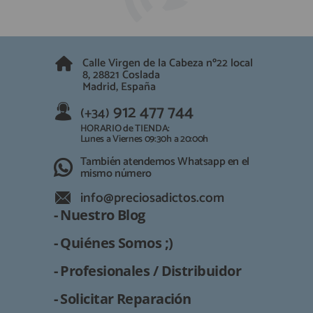
QUIÉNES SOMOS
REGISTRO PROFESIONAL
GUÍA DE COMPRA
Calle Virgen de la Cabeza nº22 local
8, 28821 Coslada
912 477 744
(+34)
Madrid, España
HORARIO de TIENDA:
912 477 744
(+34)
Lunes a Viernes 09:30h a 20:00h
HORARIO de TIENDA:
También atendemos Whatsapp
Lunes a Viernes 09:30h a 20:00h
También atendemos Whatsapp en el
info@preciosadictos.com
mismo número
info@preciosadictos.com
- Nuestro Blog
- Quiénes Somos ;)
- Profesionales / Distribuidor
- Solicitar Reparación