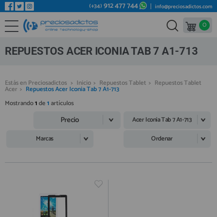
912 477 744
(+34)
info@preciosadictos.com
0
REPUESTOS MÓVILES
Bienvenid@ otra vez
YA SOY CLIENTE
REPUESTOS TABLET
REPUESTOS ACER ICONIA TAB 7 A1-713
REPUESTOS RELOJES INTELIGENTES
REPUESTOS VIDEOCONSOLAS
Estás en Preciosadictos
>
Inicio
>
Repuestos Tablet
>
Repuestos Tablet
Acer
>
Repuestos Acer Iconia Tab 7 A1-713
REPUESTOS MACBOOK
Mostrando
1
de
1
artículos
Recordarme
¿Olvidó su contraseña?
Recordar aquí
REPUESTOS OTROS DISPOSITIVOS
Precio
Acer Iconia Tab 7 A1-713
REPUESTOS PORTÁTILES
Marcas
Ordenar
HERRAMIENTAS REPARACIÓN
IC CHIP / FPC
PLACAS BASE
Regístrate en un momento
¿ERES NUEVO?
MÓVILES REACONDICIONADOS