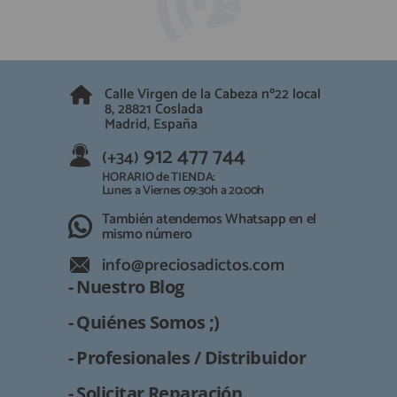
QUIÉNES SOMOS
REGISTRO PROFESIONAL
GUÍA DE COMPRA
Calle Virgen de la Cabeza nº22 local
912 477 744
8, 28821 Coslada
(+34)
Madrid, España
HORARIO de TIENDA:
Lunes a Viernes 09:30h a 20:00h
912 477 744
(+34)
También atendemos Whatsapp
HORARIO de TIENDA:
Lunes a Viernes 09:30h a 20:00h
info@preciosadictos.com
También atendemos Whatsapp en el
mismo número
info@preciosadictos.com
- Nuestro Blog
- Quiénes Somos ;)
- Profesionales / Distribuidor
- Solicitar Reparación