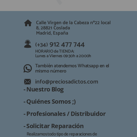
QUIÉNES SOMOS
REGISTRO PROFESIONAL
GUÍA DE COMPRA
Calle Virgen de la Cabeza nº22 local
8, 28821 Coslada
Madrid, España
912 477 744
(+34)
912 477 744
(+34)
HORARIO de TIENDA:
Lunes a Viernes 09:30h a 20:00h
HORARIO de TIENDA:
Lunes a Viernes 09:30h a 20:00h
También atendemos Whatsapp
También atendemos Whatsapp en el
mismo número
info@preciosadictos.com
info@preciosadictos.com
- Nuestro Blog
- Quiénes Somos ;)
- Profesionales / Distribuidor
- Solicitar Reparación
Realizamos todo tipo de reparaciones de