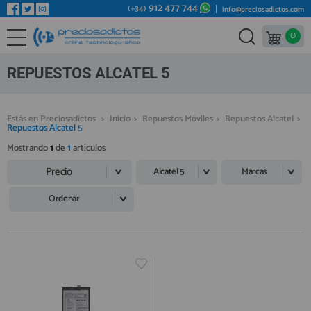
912 477 744
(+34)
info@preciosadictos.com
0
REPUESTOS MÓVILES
Bienvenid@ otra vez
YA SOY CLIENTE
REPUESTOS TABLET
REPUESTOS ALCATEL 5
REPUESTOS RELOJES INTELIGENTES
REPUESTOS VIDEOCONSOLAS
Estás en Preciosadictos
>
Inicio
>
Repuestos Móviles
>
Repuestos Alcatel
>
Repuestos Alcatel 5
REPUESTOS MACBOOK
Mostrando
1
de
1
artículos
Recordarme
¿Olvidó su contraseña?
Recordar aquí
REPUESTOS OTROS DISPOSITIVOS
Precio
Alcatel 5
Marcas
REPUESTOS PORTÁTILES
Ordenar
HERRAMIENTAS REPARACIÓN
IC CHIP / FPC
PLACAS BASE
Regístrate en un momento
¿ERES NUEVO?
MÓVILES REACONDICIONADOS