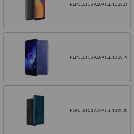
QUIÉNES SOMOS
REGISTRO PROFESIONAL
REPUESTOS ALCATEL 1L 2021
GUÍA DE COMPRA
912 477 744
(+34)
HORARIO de TIENDA:
Lunes a Viernes 09:30h a 20:00h
REPUESTOS ALCATEL 1S 2019
También atendemos Whatsapp
info@preciosadictos.com
REPUESTOS ALCATEL 1S 2020