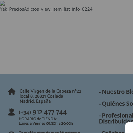
QUIÉNES SOMOS
GUÍA DE COMPRA
912 477 744
(+34)
HORARIO de TIENDA:
Lunes a Viernes 09:30h a 20:00h
También atendemos Whatsapp
info@preciosadictos.com
Calle Virgen de la Cabeza nº22
- Nuestro Bl
local 8, 28821 Coslada
Madrid, España
- Quiénes So
912 477 744
(+34)
- Profesional
HORARIO de TIENDA:
Distribuidor
Lunes a Viernes 09:30h a 20:00h