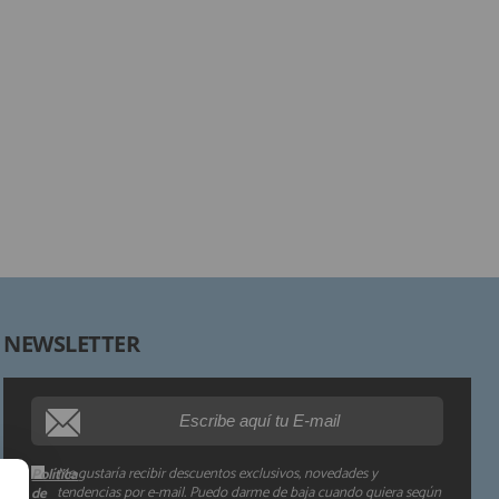
Responsable:
Finalidad:
Legitimación:
Destinatarios:
Derechos:
NEWSLETTER
Procedencia de los datos:
Información adicional:
Me gustaría recibir descuentos exclusivos, novedades y
Política
tendencias por e-mail. Puedo darme de baja cuando quiera según
de