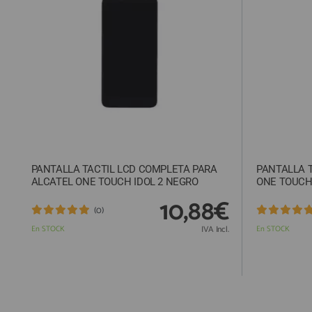
ACCESORIOS
FUNDAS
CRISTAL TEMPLADO
HIDROGEL APOKIN
OUTLET
PROFESIONALES / DISTRIBUIDOR
PANTALLA TACTIL LCD COMPLETA PARA
PANTALLA T
SOLICITAR REPARACIÓN
ALCATEL ONE TOUCH IDOL 2 NEGRO
ONE TOUCH 
CONSULTAR REPARACIÓN
10,88€
(0)
TOP VENTAS REPUESTOS
En STOCK
IVA Incl.
En STOCK
NOVEDADES
NUESTRO BLOG