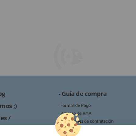
og
- Guía de compra
mos ;)
· Formas de Pago
· Proceso de RMA
es /
· Condiciones de contratación
· Política de devoluciones