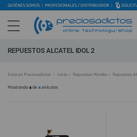
QUIÉNES SOMOS
PROFESIONALES / DISTRIBUIDOR
SOLICI
REPUESTOS MÓVILES
Bienvenid@ otra vez
REPUESTOS TABLET
YA SOY CLIENTE
REPUESTOS RELOJES INTELIGENTES
REPUESTOS VIDEOCONSOLAS
REPUESTOS ALCATEL IDOL 2
REPUESTOS MACBOOK
REPUESTOS OTROS DISPOSITIVOS
Recordarme
¿Olvidó su contraseña?
Recordar aquí
Estás en Preciosadictos
>
Inicio
>
Repuestos Móviles
>
Repuestos Al
REPUESTOS PORTÁTILES
Mostrando
4
de
4
artículos
HERRAMIENTAS REPARACIÓN
IC CHIP / FPC
PLACAS BASE
MÓVILES REACONDICIONADOS