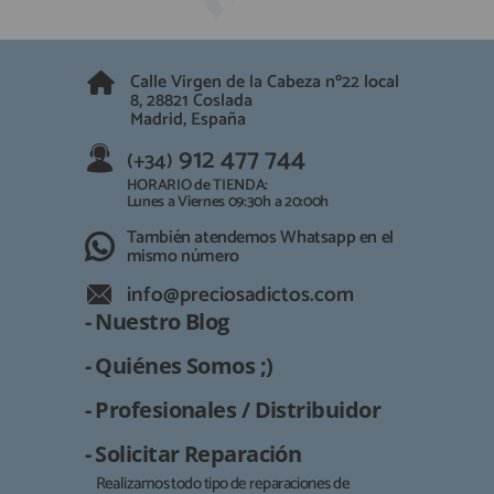
QUIÉNES SOMOS
REGISTRO PROFESIONAL
GUÍA DE COMPRA
Calle Virgen de la Cabeza nº22 local
8, 28821 Coslada
Madrid, España
912 477 744
(+34)
912 477 744
(+34)
HORARIO de TIENDA:
Lunes a Viernes 09:30h a 20:00h
HORARIO de TIENDA:
Lunes a Viernes 09:30h a 20:00h
También atendemos Whatsapp
También atendemos Whatsapp en el
mismo número
info@preciosadictos.com
info@preciosadictos.com
- Nuestro Blog
- Quiénes Somos ;)
- Profesionales / Distribuidor
- Solicitar Reparación
Realizamos todo tipo de reparaciones de