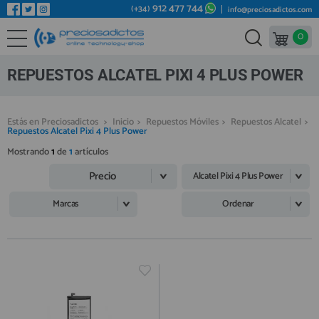
912 477 744
(+34)
info@preciosadictos.com
0
REPUESTOS MÓVILES
Bienvenid@ otra vez
YA SOY CLIENTE
REPUESTOS TABLET
REPUESTOS ALCATEL PIXI 4 PLUS POWER
REPUESTOS RELOJES INTELIGENTES
REPUESTOS VIDEOCONSOLAS
Estás en Preciosadictos
>
Inicio
>
Repuestos Móviles
>
Repuestos Alcatel
>
Repuestos Alcatel Pixi 4 Plus Power
REPUESTOS MACBOOK
Mostrando
1
de
1
artículos
Recordarme
¿Olvidó su contraseña?
Recordar aquí
REPUESTOS OTROS DISPOSITIVOS
Precio
Alcatel Pixi 4 Plus Power
REPUESTOS PORTÁTILES
Marcas
Ordenar
HERRAMIENTAS REPARACIÓN
IC CHIP / FPC
PLACAS BASE
Regístrate en un momento
¿ERES NUEVO?
MÓVILES REACONDICIONADOS