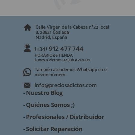
QUIÉNES SOMOS
REGISTRO PROFESIONAL
GUÍA DE COMPRA
Calle Virgen de la Cabeza nº22 local
8, 28821 Coslada
912 477 744
(+34)
Madrid, España
HORARIO de TIENDA:
912 477 744
(+34)
Lunes a Viernes 09:30h a 20:00h
HORARIO de TIENDA:
También atendemos Whatsapp
Lunes a Viernes 09:30h a 20:00h
También atendemos Whatsapp en el
info@preciosadictos.com
mismo número
info@preciosadictos.com
- Nuestro Blog
- Quiénes Somos ;)
- Profesionales / Distribuidor
- Solicitar Reparación