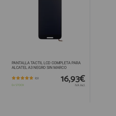
ACCESORIOS
FUNDAS
CRISTAL TEMPLADO
HIDROGEL APOKIN
OUTLET
PROFESIONALES / DISTRIBUIDOR
PANTALLA TACTIL LCD COMPLETA PARA
SOLICITAR REPARACIÓN
ALCATEL A3 NEGRO SIN MARCO
CONSULTAR REPARACIÓN
16,93€
(0)
TOP VENTAS REPUESTOS
En STOCK
IVA Incl.
NOVEDADES
NUESTRO BLOG