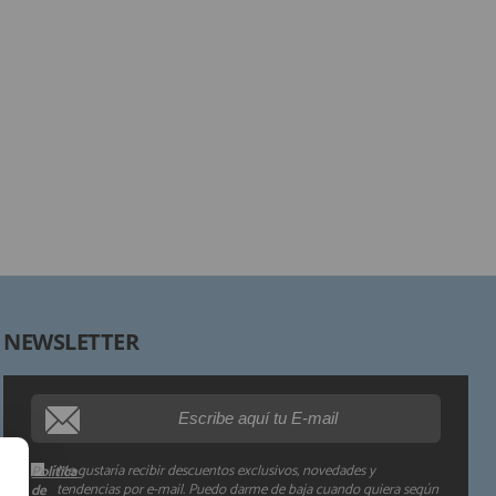
Responsable:
Finalidad:
Legitimación:
Destinatarios:
Derechos:
NEWSLETTER
Procedencia de los datos:
Información adicional:
Me gustaría recibir descuentos exclusivos, novedades y
Política
tendencias por e-mail. Puedo darme de baja cuando quiera según
de