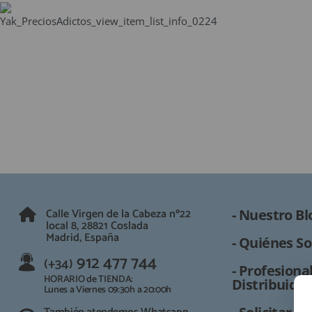
QUIÉNES SOMOS
GUÍA DE COMPRA
912 477 744
(+34)
HORARIO de TIENDA:
Lunes a Viernes 09:30h a 20:00h
También atendemos Whatsapp
info@preciosadictos.com
Calle Virgen de la Cabeza nº22
- Nuestro Bl
local 8, 28821 Coslada
Madrid, España
- Quiénes So
912 477 744
(+34)
- Profesional
HORARIO de TIENDA:
Distribuidor
Lunes a Viernes 09:30h a 20:00h