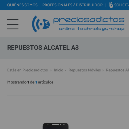
QUIÉNES SOMOS
PROFESIONALES / DISTRIBUIDOR
SOLICI
REPUESTOS MÓVILES
Bienvenid@ otra vez
REPUESTOS TABLET
YA SOY CLIENTE
REPUESTOS RELOJES INTELIGENTES
REPUESTOS VIDEOCONSOLAS
REPUESTOS ALCATEL A3
REPUESTOS MACBOOK
REPUESTOS OTROS DISPOSITIVOS
Recordarme
¿Olvidó su contraseña?
Recordar aquí
Estás en Preciosadictos
>
Inicio
>
Repuestos Móviles
>
Repuestos Al
REPUESTOS PORTÁTILES
Mostrando
1
de
1
artículos
HERRAMIENTAS REPARACIÓN
IC CHIP / FPC
PLACAS BASE
MÓVILES REACONDICIONADOS