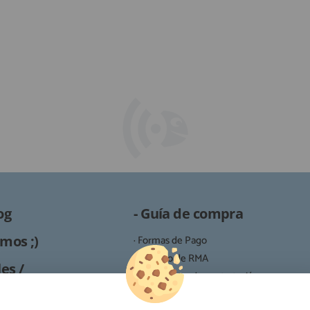
og
- Guía de compra
mos ;)
· Formas de Pago
· Proceso de RMA
es /
· Condiciones de contratación
· Política de devoluciones