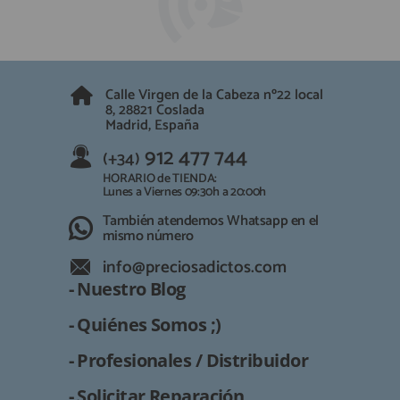
QUIÉNES SOMOS
REGISTRO PROFESIONAL
GUÍA DE COMPRA
Calle Virgen de la Cabeza nº22 local
912 477 744
8, 28821 Coslada
(+34)
Madrid, España
HORARIO de TIENDA:
Lunes a Viernes 09:30h a 20:00h
912 477 744
(+34)
También atendemos Whatsapp
HORARIO de TIENDA:
Lunes a Viernes 09:30h a 20:00h
info@preciosadictos.com
También atendemos Whatsapp en el
mismo número
info@preciosadictos.com
- Nuestro Blog
- Quiénes Somos ;)
- Profesionales / Distribuidor
- Solicitar Reparación