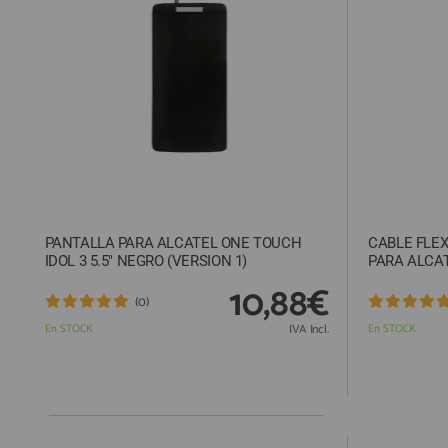
ACCESORIOS
FUNDAS
CRISTAL TEMPLADO
HIDROGEL APOKIN
OUTLET
PROFESIONALES / DISTRIBUIDOR
PANTALLA PARA ALCATEL ONE TOUCH
CABLE FLE
SOLICITAR REPARACIÓN
IDOL 3 5.5" NEGRO (VERSION 1)
PARA ALCAT
CONSULTAR REPARACIÓN
10,88€
(0)
TOP VENTAS REPUESTOS
En STOCK
IVA Incl.
En STOCK
NOVEDADES
NUESTRO BLOG