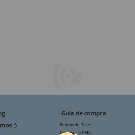
og
- Guía de compra
mos ;)
· Formas de Pago
· Proceso de RMA