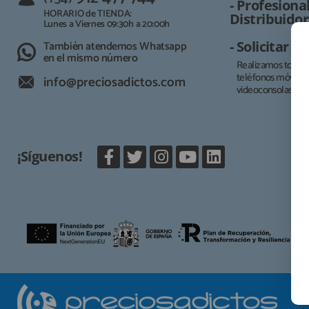
- Profesional
HORARIO de TIENDA:
Distribuidor
Lunes a Viernes 09:30h a 20:00h
También atendemos Whatsapp
- Solicitar 
en el mismo número
Realizamos todo t
teléfonos móviles, 
info@preciosadictos.com
videoconsolas.
¡Síguenos!