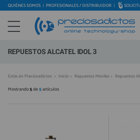
QUIÉNES SOMOS
PROFESIONALES / DISTRIBUIDOR
SOLICI
REPUESTOS MÓVILES
Bienvenid@ otra vez
REPUESTOS TABLET
YA SOY CLIENTE
REPUESTOS RELOJES INTELIGENTES
REPUESTOS VIDEOCONSOLAS
REPUESTOS ALCATEL IDOL 3
REPUESTOS MACBOOK
REPUESTOS OTROS DISPOSITIVOS
Recordarme
¿Olvidó su contraseña?
Recordar aquí
Estás en Preciosadictos
>
Inicio
>
Repuestos Móviles
>
Repuestos Al
REPUESTOS PORTÁTILES
Mostrando
5
de
5
artículos
HERRAMIENTAS REPARACIÓN
IC CHIP / FPC
PLACAS BASE
MÓVILES REACONDICIONADOS