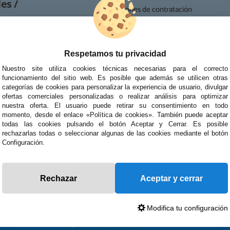
es /
· Condiciones de contratación
· Política de devoluciones
Reparación
· Resolución de Litigios en Línea
ipo de reparaciones de
Respetamos tu privacidad
tablets, portátiles y
Nuestro site utiliza cookies técnicas necesarias para el correcto
funcionamiento del sitio web. Es posible que además se utilicen otras
categorías de cookies para personalizar la experiencia de usuario, divulgar
ofertas comerciales personalizadas o realizar análisis para optimizar
nuestra oferta. El usuario puede retirar su consentimiento en todo
momento, desde el enlace «Política de cookies». También puede aceptar
todas las cookies pulsando el botón Aceptar y Cerrar. Es posible
rechazarlas todas o seleccionar algunas de las cookies mediante el botón
Configuración.
Rechazar
Aceptar y cerrar
Modifica tu configuración
© 2026 Preciosadictos.com