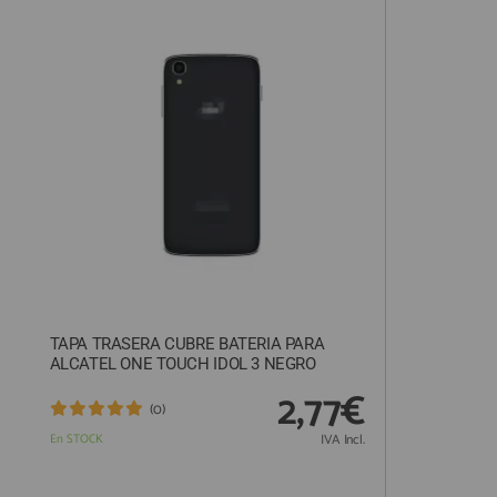
QUIÉNES SOMOS
GUÍA DE COMPRA
912 477 744
(+34)
HORARIO de TIENDA:
Lunes a Viernes 09:30h a 20:00h
También atendemos Whatsapp
info@preciosadictos.com
TAPA TRASERA CUBRE BATERIA PARA
ALCATEL ONE TOUCH IDOL 3 NEGRO
2,77€
(0)
En STOCK
IVA Incl.