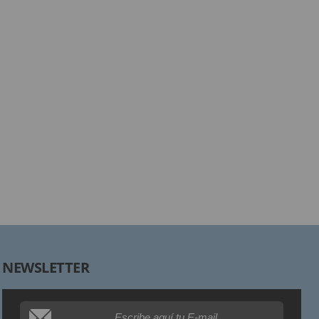
Responsable:
Finalidad:
Legitimación:
Destinatarios:
Derechos:
NEWSLETTER
Procedencia de los datos:
Información adicional: