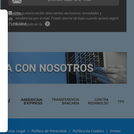
Me gustaría recibir descuentos exclusivos, novedades y
Política
tendencias por e-mail. Puedo darme de baja cuando quiera según
de
Publicidad
lo recogido en la
.
Aviso Legal
Política de Privacidad
Política de Cookies
Envíos