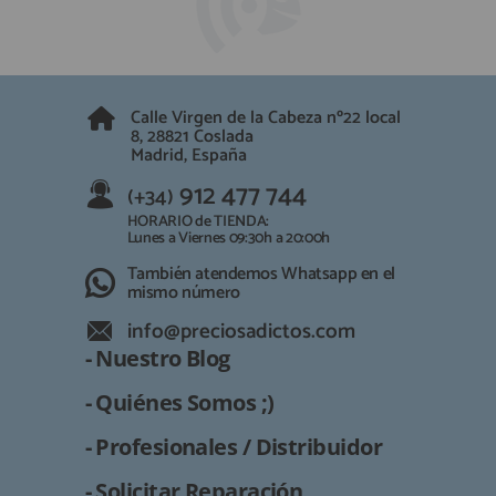
QUIÉNES SOMOS
REGISTRO PROFESIONAL
GUÍA DE COMPRA
Calle Virgen de la Cabeza nº22 local
912 477 744
8, 28821 Coslada
(+34)
Madrid, España
HORARIO de TIENDA:
Lunes a Viernes 09:30h a 20:00h
912 477 744
(+34)
También atendemos Whatsapp
HORARIO de TIENDA:
Lunes a Viernes 09:30h a 20:00h
info@preciosadictos.com
También atendemos Whatsapp en el
mismo número
info@preciosadictos.com
- Nuestro Blog
- Quiénes Somos ;)
- Profesionales / Distribuidor
- Solicitar Reparación