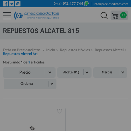
912 477 744
(+34)
info@preciosadictos.com
0
REPUESTOS MÓVILES
Bienvenid@ otra vez
YA SOY CLIENTE
REPUESTOS TABLET
REPUESTOS ALCATEL 815
REPUESTOS RELOJES INTELIGENTES
REPUESTOS VIDEOCONSOLAS
Estás en Preciosadictos
>
Inicio
>
Repuestos Móviles
>
Repuestos Alcatel
>
Repuestos Alcatel 815
REPUESTOS MACBOOK
Mostrando
1
de
1
artículos
Recordarme
¿Olvidó su contraseña?
Recordar aquí
REPUESTOS OTROS DISPOSITIVOS
Precio
Alcatel 815
Marcas
REPUESTOS PORTÁTILES
Ordenar
HERRAMIENTAS REPARACIÓN
IC CHIP / FPC
PLACAS BASE
Regístrate en un momento
¿ERES NUEVO?
MÓVILES REACONDICIONADOS