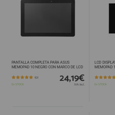
ACCESORIOS
FUNDAS
CRISTAL TEMPLADO
HIDROGEL APOKIN
OUTLET
PROFESIONALES / DISTRIBUIDOR
PANTALLA COMPLETA PARA ASUS
LCD DISPLA
SOLICITAR REPARACIÓN
MEMOPAD 10 NEGRO CON MARCO DE LCD
MEMOPAD 
CONSULTAR REPARACIÓN
24,19€
(0)
TOP VENTAS REPUESTOS
En STOCK
IVA Incl.
En STOCK
NOVEDADES
NUESTRO BLOG