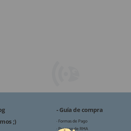
og
- Guía de compra
mos ;)
· Formas de Pago
· Proceso de RMA