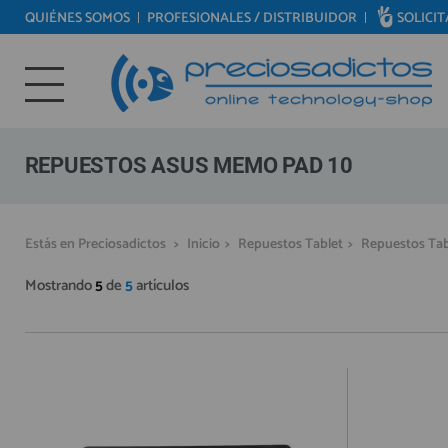
QUIÉNES SOMOS
PROFESIONALES / DISTRIBUIDOR
SOLICI
REPUESTOS MÓVILES
Bienvenid@ otra vez
REPUESTOS TABLET
YA SOY CLIENTE
REPUESTOS RELOJES INTELIGENTES
REPUESTOS VIDEOCONSOLAS
REPUESTOS ASUS MEMO PAD 10
REPUESTOS MACBOOK
REPUESTOS OTROS DISPOSITIVOS
Recordarme
¿Olvidó su contraseña?
Recordar aquí
Estás en Preciosadictos
>
Inicio
>
Repuestos Tablet
>
Repuestos Tab
REPUESTOS PORTÁTILES
Mostrando
5
de
5
artículos
HERRAMIENTAS REPARACIÓN
IC CHIP / FPC
PLACAS BASE
MÓVILES REACONDICIONADOS