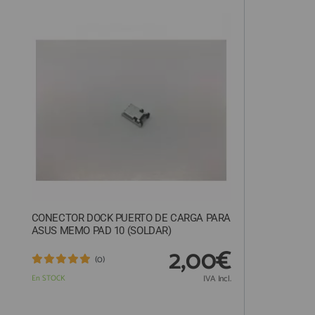
QUIÉNES SOMOS
GUÍA DE COMPRA
912 477 744
(+34)
HORARIO de TIENDA:
Lunes a Viernes 09:30h a 20:00h
También atendemos Whatsapp
info@preciosadictos.com
CONECTOR DOCK PUERTO DE CARGA PARA
ASUS MEMO PAD 10 (SOLDAR)
2,00€
(0)
En STOCK
IVA Incl.