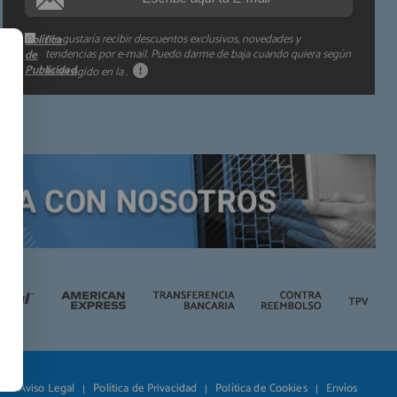
Me gustaría recibir descuentos exclusivos, novedades y
Política
tendencias por e-mail. Puedo darme de baja cuando quiera según
de
Publicidad
lo recogido en la
.
Aviso Legal
Política de Privacidad
Política de Cookies
Envíos