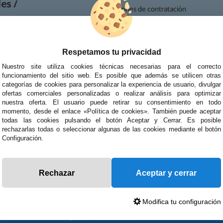
es /
· Condiciones de contratación
· Política de devoluciones
Reparación
· Resolución de Litigios en Línea
ipo de reparaciones de
Respetamos tu privacidad
tablets, portátiles y
Nuestro site utiliza cookies técnicas necesarias para el correcto
funcionamiento del sitio web. Es posible que además se utilicen otras
categorías de cookies para personalizar la experiencia de usuario, divulgar
ofertas comerciales personalizadas o realizar análisis para optimizar
nuestra oferta. El usuario puede retirar su consentimiento en todo
momento, desde el enlace «Política de cookies». También puede aceptar
todas las cookies pulsando el botón Aceptar y Cerrar. Es posible
rechazarlas todas o seleccionar algunas de las cookies mediante el botón
Configuración.
Rechazar
Aceptar y cerrar
Modifica tu configuración
© 2026 Preciosadictos.com