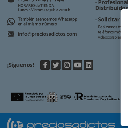
- Profesional
HORARIO de TIENDA:
Distribuidor
Lunes a Viernes 09:30h a 20:00h
También atendemos Whatsapp
- Solicitar 
en el mismo número
Realizamos todo t
teléfonos móviles, 
info@preciosadictos.com
videoconsolas.
¡Síguenos!