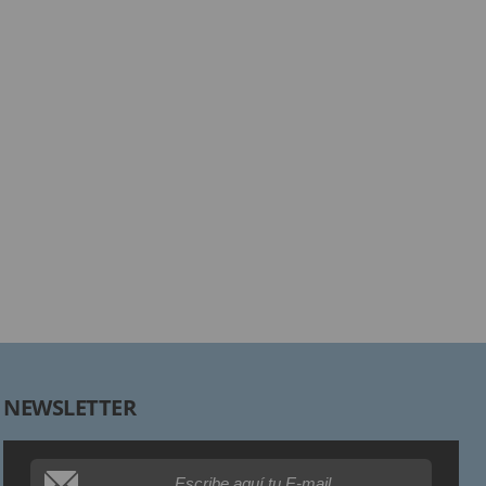
Responsable:
Finalidad:
Legitimación:
Destinatarios:
Derechos:
NEWSLETTER
Procedencia de los datos:
Información adicional: