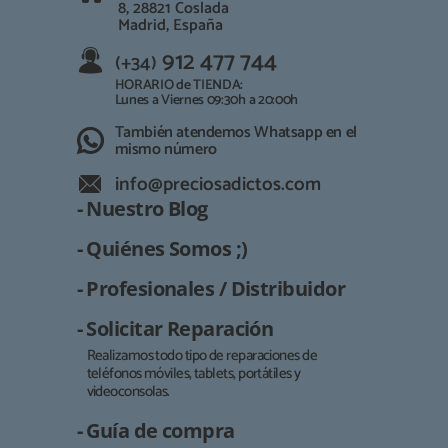
8, 28821 Coslada
Madrid, España
912 477 744
(+34)
HORARIO de TIENDA:
Lunes a Viernes 09:30h a 20:00h
También atendemos Whatsapp en el
mismo número
info@preciosadictos.com
- Nuestro Blog
- Quiénes Somos ;)
- Profesionales / Distribuidor
- Solicitar Reparación
Realizamos todo tipo de reparaciones de
teléfonos móviles, tablets, portátiles y
Responsable:
videoconsolas.
Finalidad:
- Guía de compra