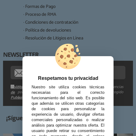
Legitimación:
· Formas de Pago
Destinatarios:
· Proceso de RMA
· Condiciones de contratación
· Política de devoluciones
Derechos:
· Resolución de Litigios en Línea
NEWSLETTER
Procedencia de los datos:
Información adicional:
Respetamos tu privacidad
Me gustaría recibir descuentos exclusivos, novedades y tendencias
Política
Nuestro site utiliza cookies técnicas
por e-mail. Puedo darme de baja cuando quiera según lo recogido
de
necesarias para el correcto
Publicidad
en la
.
funcionamiento del sitio web. Es posible
que además se utilicen otras categorías
de cookies para personalizar la
experiencia de usuario, divulgar ofertas
¡Síguenos!
comerciales personalizadas o realizar
análisis para optimizar nuestra oferta. El
usuario puede retirar su consentimiento