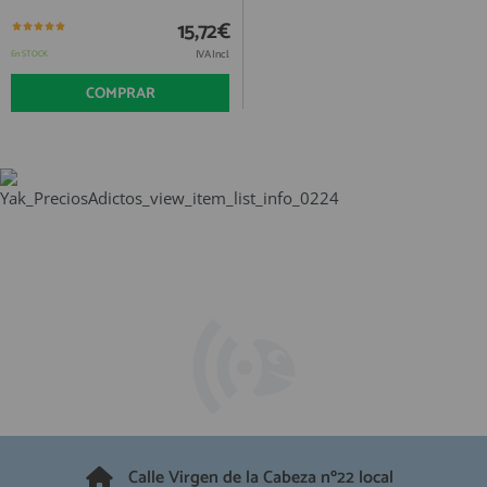
QUIÉNES SOMOS
REGISTRO PROFESIONAL
15,72€
GUÍA DE COMPRA
IVA Incl.
En STOCK
COMPRAR
912 477 744
(+34)
HORARIO de TIENDA:
Lunes a Viernes 09:30h a 20:00h
También atendemos Whatsapp
info@preciosadictos.com
Calle Virgen de la Cabeza nº22 local