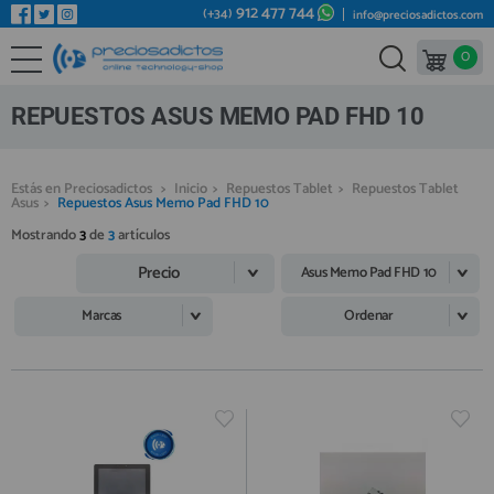
912 477 744
(+34)
info@preciosadictos.com
0
REPUESTOS MÓVILES
Bienvenid@ otra vez
YA SOY CLIENTE
REPUESTOS TABLET
REPUESTOS ASUS MEMO PAD FHD 10
REPUESTOS RELOJES INTELIGENTES
REPUESTOS VIDEOCONSOLAS
Estás en Preciosadictos
>
Inicio
>
Repuestos Tablet
>
Repuestos Tablet
Asus
>
Repuestos Asus Memo Pad FHD 10
REPUESTOS MACBOOK
Mostrando
3
de
3
artículos
Recordarme
¿Olvidó su contraseña?
Recordar aquí
REPUESTOS OTROS DISPOSITIVOS
Precio
Asus Memo Pad FHD 10
REPUESTOS PORTÁTILES
Marcas
Ordenar
HERRAMIENTAS REPARACIÓN
IC CHIP / FPC
PLACAS BASE
Regístrate en un momento
¿ERES NUEVO?
MÓVILES REACONDICIONADOS