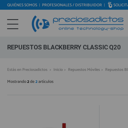
QUIÉNES SOMOS
PROFESIONALES / DISTRIBUIDOR
SOLICI
REPUESTOS MÓVILES
Bienvenid@ otra vez
REPUESTOS TABLET
YA SOY CLIENTE
REPUESTOS RELOJES INTELIGENTES
REPUESTOS VIDEOCONSOLAS
REPUESTOS BLACKBERRY CLASSIC Q20
REPUESTOS MACBOOK
REPUESTOS OTROS DISPOSITIVOS
Recordarme
¿Olvidó su contraseña?
Recordar aquí
Estás en Preciosadictos
>
Inicio
>
Repuestos Móviles
>
Repuestos Bl
REPUESTOS PORTÁTILES
Mostrando
2
de
2
artículos
HERRAMIENTAS REPARACIÓN
IC CHIP / FPC
PLACAS BASE
MÓVILES REACONDICIONADOS