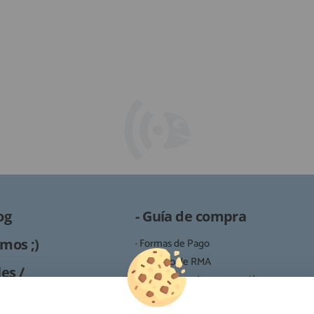
og
- Guía de compra
mos ;)
· Formas de Pago
· Proceso de RMA
es /
· Condiciones de contratación
· Política de devoluciones