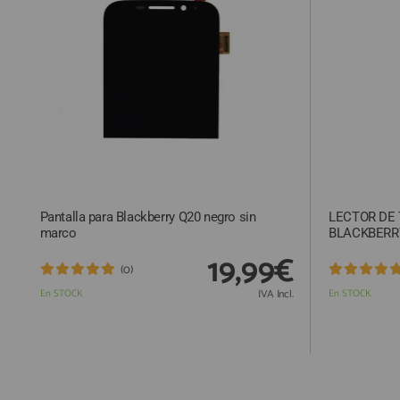
ACCESORIOS
FUNDAS
CRISTAL TEMPLADO
HIDROGEL APOKIN
OUTLET
PROFESIONALES / DISTRIBUIDOR
Pantalla para Blackberry Q20 negro sin
LECTOR DE 
SOLICITAR REPARACIÓN
marco
BLACKBERR
CONSULTAR REPARACIÓN
19,99€
(0)
TOP VENTAS REPUESTOS
En STOCK
IVA Incl.
En STOCK
NOVEDADES
NUESTRO BLOG