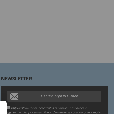
Responsable:
Finalidad:
Legitimación:
Destinatarios:
Derechos:
NEWSLETTER
Procedencia de los datos:
Información adicional:
Me gustaría recibir descuentos exclusivos, novedades y
Política
tendencias por e-mail. Puedo darme de baja cuando quiera según
de