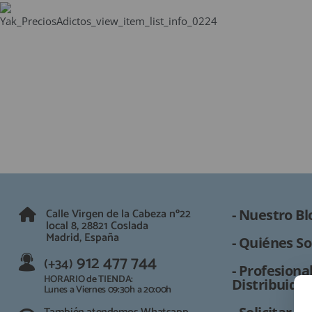
QUIÉNES SOMOS
GUÍA DE COMPRA
912 477 744
(+34)
HORARIO de TIENDA:
Lunes a Viernes 09:30h a 20:00h
También atendemos Whatsapp
info@preciosadictos.com
Calle Virgen de la Cabeza nº22
- Nuestro Bl
local 8, 28821 Coslada
Madrid, España
- Quiénes So
912 477 744
(+34)
- Profesional
HORARIO de TIENDA:
Distribuidor
Lunes a Viernes 09:30h a 20:00h