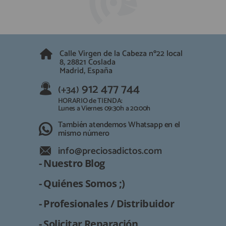
QUIÉNES SOMOS
REGISTRO PROFESIONAL
GUÍA DE COMPRA
Calle Virgen de la Cabeza nº22 local
912 477 744
8, 28821 Coslada
(+34)
Madrid, España
HORARIO de TIENDA:
Lunes a Viernes 09:30h a 20:00h
912 477 744
(+34)
También atendemos Whatsapp
HORARIO de TIENDA:
Lunes a Viernes 09:30h a 20:00h
info@preciosadictos.com
También atendemos Whatsapp en el
mismo número
info@preciosadictos.com
- Nuestro Blog
- Quiénes Somos ;)
- Profesionales / Distribuidor
- Solicitar Reparación