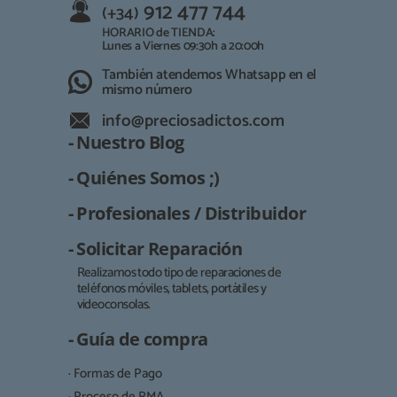
912 477 744
(+34)
HORARIO de TIENDA:
Lunes a Viernes 09:30h a 20:00h
También atendemos Whatsapp en el
mismo número
info@preciosadictos.com
- Nuestro Blog
- Quiénes Somos ;)
- Profesionales / Distribuidor
- Solicitar Reparación
Realizamos todo tipo de reparaciones de
teléfonos móviles, tablets, portátiles y
Responsable:
videoconsolas.
Finalidad:
- Guía de compra
Legitimación:
· Formas de Pago
Destinatarios:
· Proceso de RMA