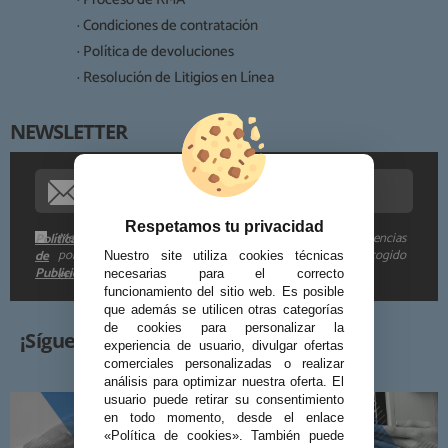
· Condiciones de contratación
· Política de devoluciones
Derechos:
· Resolución de Litigios en Línea
NEWSLETTER
Procedencia de los datos:
Información adicional:
Respetamos tu privacidad
Me gustaría recibir descuentos exclusivos, novedades y tendencias
Política
por e-mail. Puedo darme de baja cuando quiera según lo recogido
de
Nuestro site utiliza cookies técnicas
Publicidad
en la
.
necesarias para el correcto
funcionamiento del sitio web. Es posible
que además se utilicen otras categorías
de cookies para personalizar la
¡Síguenos!
experiencia de usuario, divulgar ofertas
comerciales personalizadas o realizar
análisis para optimizar nuestra oferta. El
usuario puede retirar su consentimiento
en todo momento, desde el enlace
«Política de cookies». También puede