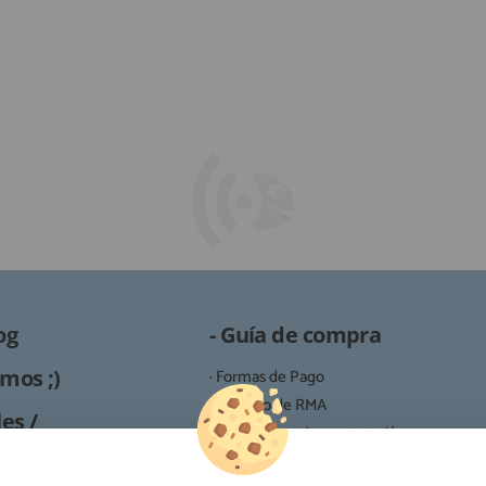
og
- Guía de compra
mos ;)
· Formas de Pago
· Proceso de RMA
es /
· Condiciones de contratación
· Política de devoluciones