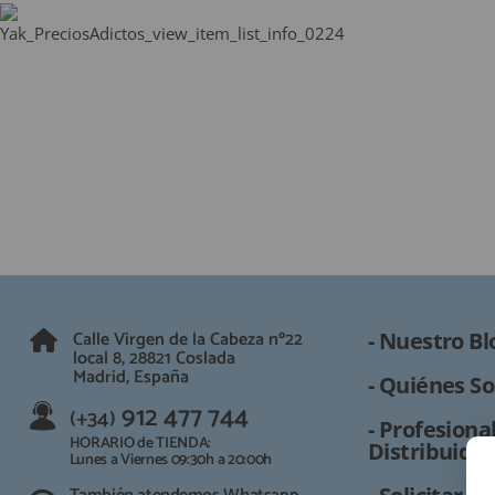
QUIÉNES SOMOS
GUÍA DE COMPRA
912 477 744
(+34)
HORARIO de TIENDA:
Lunes a Viernes 09:30h a 20:00h
También atendemos Whatsapp
info@preciosadictos.com
Calle Virgen de la Cabeza nº22
- Nuestro Bl
local 8, 28821 Coslada
Madrid, España
- Quiénes So
912 477 744
(+34)
- Profesional
HORARIO de TIENDA:
Distribuidor
Lunes a Viernes 09:30h a 20:00h