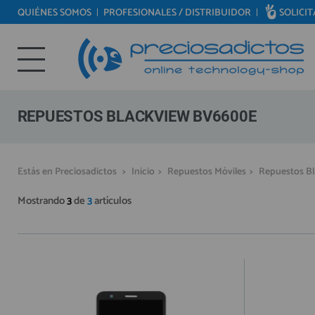
QUIÉNES SOMOS
PROFESIONALES / DISTRIBUIDOR
SOLICI
REPUESTOS MÓVILES
Bienvenid@ otra vez
REPUESTOS TABLET
YA SOY CLIENTE
REPUESTOS RELOJES INTELIGENTES
REPUESTOS VIDEOCONSOLAS
REPUESTOS BLACKVIEW BV6600E
REPUESTOS MACBOOK
REPUESTOS OTROS DISPOSITIVOS
Recordarme
¿Olvidó su contraseña?
Recordar aquí
Estás en Preciosadictos
>
Inicio
>
Repuestos Móviles
>
Repuestos B
REPUESTOS PORTÁTILES
Mostrando
3
de
3
artículos
HERRAMIENTAS REPARACIÓN
IC CHIP / FPC
PLACAS BASE
MÓVILES REACONDICIONADOS