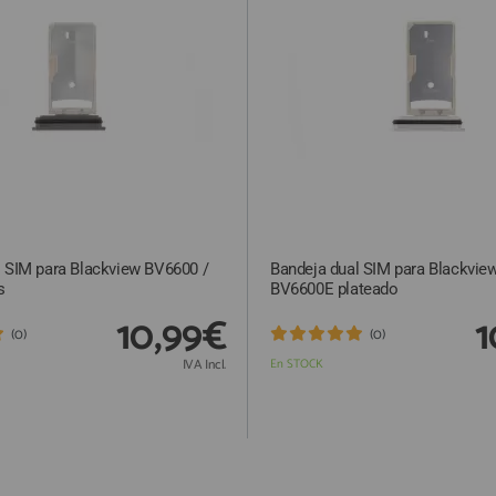
l SIM para Blackview BV6600 /
Bandeja dual SIM para Blackvie
s
BV6600E plateado
10,99€
1
(0)
(0)
IVA Incl.
En STOCK