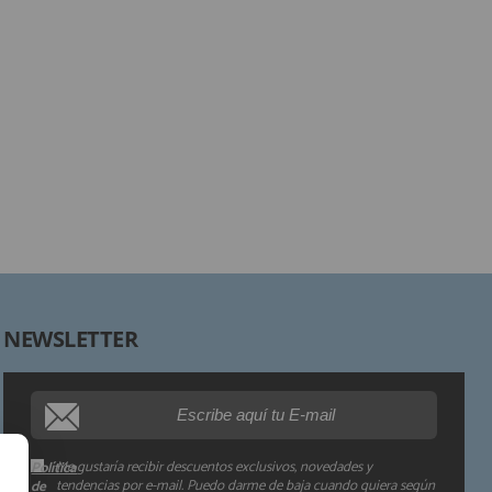
Responsable:
Finalidad:
Legitimación:
Destinatarios:
Derechos:
NEWSLETTER
Procedencia de los datos:
Información adicional:
Me gustaría recibir descuentos exclusivos, novedades y
Política
tendencias por e-mail. Puedo darme de baja cuando quiera según
de