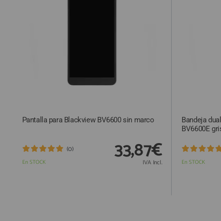
ACCESORIOS
FUNDAS
CRISTAL TEMPLADO
HIDROGEL APOKIN
OUTLET
PROFESIONALES / DISTRIBUIDOR
Pantalla para Blackview BV6600 sin marco
Bandeja dua
SOLICITAR REPARACIÓN
BV6600E gri
CONSULTAR REPARACIÓN
33,87€
(0)
TOP VENTAS REPUESTOS
En STOCK
IVA Incl.
En STOCK
NOVEDADES
NUESTRO BLOG