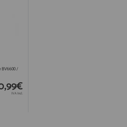
w BV6600 /
0,99€
IVA Incl.