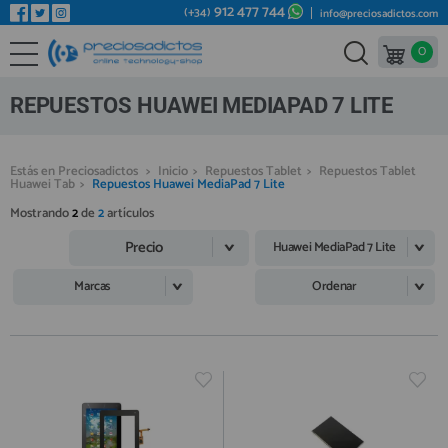
912 477 744
(+34)
info@preciosadictos.com
0
REPUESTOS MÓVILES
Bienvenid@ otra vez
YA SOY CLIENTE
REPUESTOS TABLET
REPUESTOS HUAWEI MEDIAPAD 7 LITE
REPUESTOS RELOJES INTELIGENTES
REPUESTOS VIDEOCONSOLAS
Estás en Preciosadictos
>
Inicio
>
Repuestos Tablet
>
Repuestos Tablet
Huawei Tab
>
Repuestos Huawei MediaPad 7 Lite
REPUESTOS MACBOOK
Mostrando
2
de
2
artículos
Recordarme
¿Olvidó su contraseña?
Recordar aquí
REPUESTOS OTROS DISPOSITIVOS
Precio
Huawei MediaPad 7 Lite
REPUESTOS PORTÁTILES
Marcas
Ordenar
HERRAMIENTAS REPARACIÓN
IC CHIP / FPC
PLACAS BASE
Regístrate en un momento
¿ERES NUEVO?
MÓVILES REACONDICIONADOS