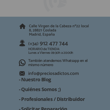
QUIÉNES SOMOS
REGISTRO PROFESIONAL
GUÍA DE COMPRA
Calle Virgen de la Cabeza nº22 local
912 477 744
8, 28821 Coslada
(+34)
Madrid, España
HORARIO de TIENDA:
Lunes a Viernes 09:30h a 20:00h
912 477 744
(+34)
También atendemos Whatsapp
HORARIO de TIENDA:
Lunes a Viernes 09:30h a 20:00h
info@preciosadictos.com
También atendemos Whatsapp en el
mismo número
info@preciosadictos.com
- Nuestro Blog
- Quiénes Somos ;)
- Profesionales / Distribuidor
- Solicitar Reparación