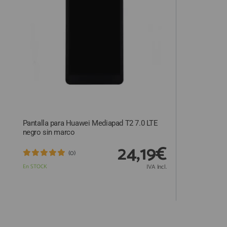
ACCESORIOS
FUNDAS
CRISTAL TEMPLADO
HIDROGEL APOKIN
OUTLET
PROFESIONALES / DISTRIBUIDOR
Pantalla para Huawei Mediapad T2 7.0 LTE
SOLICITAR REPARACIÓN
negro sin marco
CONSULTAR REPARACIÓN
24,19€
(0)
TOP VENTAS REPUESTOS
En STOCK
IVA Incl.
NOVEDADES
NUESTRO BLOG