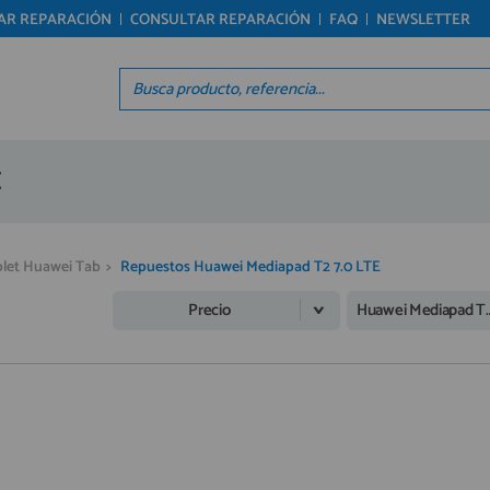
TAR REPARACIÓN
CONSULTAR REPARACIÓN
FAQ
NEWSLETTER
Regístrate en un momento
Acc
¿ERES NUEVO?
Á
Creando una cuenta en preciosadictos.com podrás
Re
E
realizar tus pedidos cómodamente, consultar el
Pro
estado de tus pedidos y operaciones realizadas
Ún
con anterioridad. Si tienes cualquier duda durante
el proceso de registro puede contactarnos al 912
reg
477 744, estaremos encantados de atenderte.
let Huawei Tab
>
Repuestos Huawei Mediapad T2 7.0 LTE
Precio
Huawei Mediapad T2 7.0 LTE
REGISTRO CLIENTE