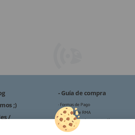
og
- Guía de compra
mos ;)
· Formas de Pago
· Proceso de RMA
es /
· Condiciones de contratación
· Política de devoluciones