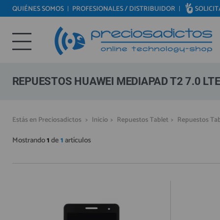
QUIÉNES SOMOS
PROFESIONALES / DISTRIBUIDOR
SOLICI
REPUESTOS MÓVILES
Bienvenid@ otra vez
REPUESTOS TABLET
YA SOY CLIENTE
REPUESTOS RELOJES INTELIGENTES
REPUESTOS VIDEOCONSOLAS
REPUESTOS HUAWEI MEDIAPAD T2 7.0 LT
REPUESTOS MACBOOK
REPUESTOS OTROS DISPOSITIVOS
Recordarme
¿Olvidó su contraseña?
Recordar aquí
Estás en Preciosadictos
>
Inicio
>
Repuestos Tablet
>
Repuestos Tab
REPUESTOS PORTÁTILES
Mostrando
1
de
1
artículos
HERRAMIENTAS REPARACIÓN
IC CHIP / FPC
PLACAS BASE
MÓVILES REACONDICIONADOS