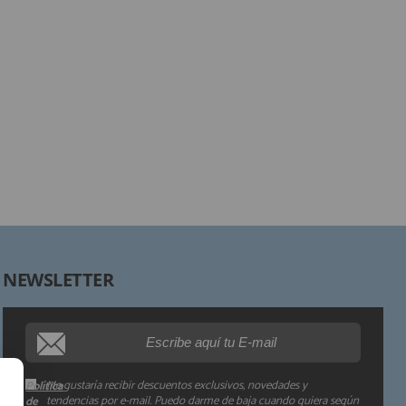
Responsable:
Finalidad:
Legitimación:
Destinatarios:
Derechos:
NEWSLETTER
Procedencia de los datos:
Información adicional:
Me gustaría recibir descuentos exclusivos, novedades y
Política
tendencias por e-mail. Puedo darme de baja cuando quiera según
de