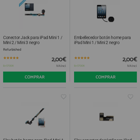
Conector Jack para iPad Mini 1 /
Embellecedor botón home para
Mini 2 / Mini 3 negro
iPad Mini 1 / Mini 2 negro
Refurbished
2,00€
2,00€
IVA Incl.
IVA Incl.
En STOCK
En STOCK
COMPRAR
COMPRAR