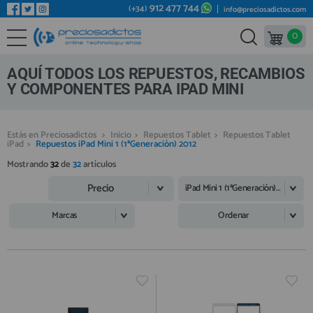
912 477 744
(+34)
info@preciosadictos.com
0
REPUESTOS MÓVILES
Bienvenid@ otra vez
YA SOY CLIENTE
REPUESTOS TABLET
AQUÍ TODOS LOS REPUESTOS, RECAMBIOS
REPUESTOS RELOJES INTELIGENTES
Y COMPONENTES PARA IPAD MINI
REPUESTOS VIDEOCONSOLAS
Estás en Preciosadictos
>
Inicio
>
Repuestos Tablet
>
Repuestos Tablet
REPUESTOS MACBOOK
iPad
>
Repuestos iPad Mini 1 (1ªGeneración) 2012
Recordarme
¿Olvidó su contraseña?
Recordar aquí
REPUESTOS OTROS DISPOSITIVOS
Mostrando
32
de
32
artículos
Precio
REPUESTOS PORTÁTILES
iPad Mini 1 (1ªGeneración) 2012
HERRAMIENTAS REPARACIÓN
Marcas
Ordenar
IC CHIP / FPC
PLACAS BASE
Regístrate en un momento
¿ERES NUEVO?
MÓVILES REACONDICIONADOS