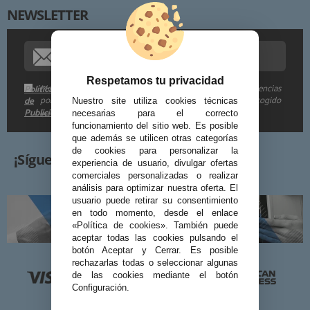
NEWSLETTER
Procedencia de los datos:
Información adicional:
Respetamos tu privacidad
Me gustaría recibir descuentos exclusivos, novedades y tendencias
Política
por e-mail. Puedo darme de baja cuando quiera según lo recogido
de
Nuestro site utiliza cookies técnicas
Publicidad
en la
.
necesarias para el correcto
funcionamiento del sitio web. Es posible
que además se utilicen otras categorías
de cookies para personalizar la
¡Síguenos!
experiencia de usuario, divulgar ofertas
comerciales personalizadas o realizar
análisis para optimizar nuestra oferta. El
usuario puede retirar su consentimiento
en todo momento, desde el enlace
«Política de cookies». También puede
aceptar todas las cookies pulsando el
botón Aceptar y Cerrar. Es posible
rechazarlas todas o seleccionar algunas
de las cookies mediante el botón
Configuración.