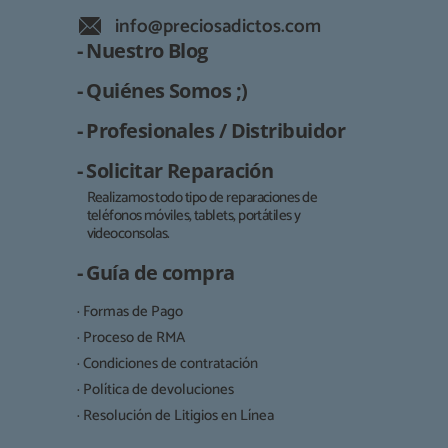
info@preciosadictos.com
- Nuestro Blog
- Quiénes Somos ;)
- Profesionales / Distribuidor
- Solicitar Reparación
Realizamos todo tipo de reparaciones de
teléfonos móviles, tablets, portátiles y
Responsable:
videoconsolas.
Finalidad:
- Guía de compra
Legitimación:
· Formas de Pago
Destinatarios:
· Proceso de RMA
· Condiciones de contratación
· Política de devoluciones
Derechos:
· Resolución de Litigios en Línea