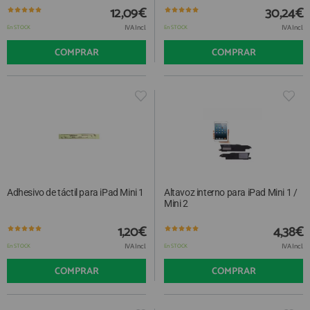
QUIÉNES SOMOS
REGISTRO PROFESIONAL
12,09€
30,24€
GUÍA DE COMPRA
IVA Incl.
IVA Incl.
En STOCK
En STOCK
COMPRAR
COMPRAR
912 477 744
(+34)
HORARIO de TIENDA:
Lunes a Viernes 09:30h a 20:00h
También atendemos Whatsapp
info@preciosadictos.com
Adhesivo de táctil para iPad Mini 1
Altavoz interno para iPad Mini 1 /
Mini 2
1,20€
4,38€
IVA Incl.
IVA Incl.
En STOCK
En STOCK
COMPRAR
COMPRAR