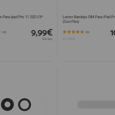
n Para Ipad Pro 11 2021/3ª
Lector Bandeja SIM Para iPad P
G
(Con Flex)
9,99€
1
(0)
(0)
IVA Incl.
En STOCK