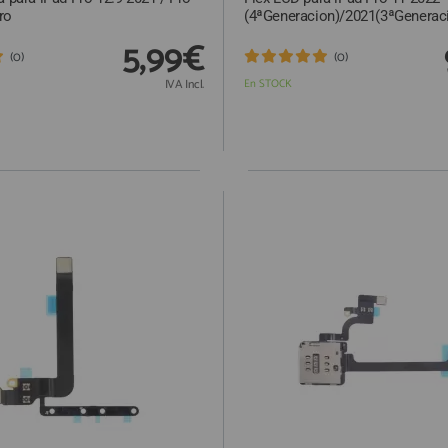
ro
(4ªGeneracion)/2021(3ªGenerac
5,99€
(0)
(0)
IVA Incl.
En STOCK