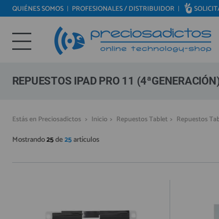
QUIÉNES SOMOS
PROFESIONALES / DISTRIBUIDOR
SOLICI
REPUESTOS MÓVILES
Bienvenid@ otra vez
REPUESTOS TABLET
YA SOY CLIENTE
REPUESTOS RELOJES INTELIGENTES
REPUESTOS VIDEOCONSOLAS
REPUESTOS IPAD PRO 11 (4ªGENERACIÓN)
REPUESTOS MACBOOK
REPUESTOS OTROS DISPOSITIVOS
Recordarme
¿Olvidó su contraseña?
Recordar aquí
Estás en Preciosadictos
>
Inicio
>
Repuestos Tablet
>
Repuestos Tab
REPUESTOS PORTÁTILES
Mostrando
25
de
25
artículos
HERRAMIENTAS REPARACIÓN
IC CHIP / FPC
PLACAS BASE
MÓVILES REACONDICIONADOS