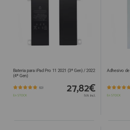
ACCESORIOS
FUNDAS
CRISTAL TEMPLADO
HIDROGEL APOKIN
OUTLET
PROFESIONALES / DISTRIBUIDOR
Bateria para iPad Pro 11 2021 (3ª Gen) / 2022
Adhesivo de 
SOLICITAR REPARACIÓN
(4ª Gen)
CONSULTAR REPARACIÓN
27,82€
(0)
TOP VENTAS REPUESTOS
En STOCK
IVA Incl.
En STOCK
NOVEDADES
NUESTRO BLOG