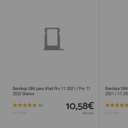
QUIÉNES SOMOS
GUÍA DE COMPRA
912 477 744
(+34)
HORARIO de TIENDA:
Lunes a Viernes 09:30h a 20:00h
También atendemos Whatsapp
info@preciosadictos.com
Bandeja SIM para iPad Pro 11 2021 / Pro 11
Bandeja SIM 
2022 blanco
2021 / 11 20
10,58€
(0)
En STOCK
IVA Incl.
En STOCK