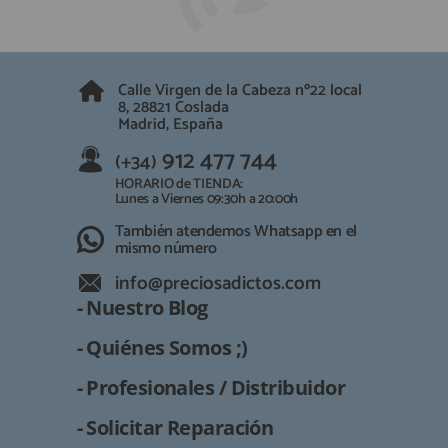
QUIÉNES SOMOS
REGISTRO PROFESIONAL
GUÍA DE COMPRA
Calle Virgen de la Cabeza nº22 local
8, 28821 Coslada
912 477 744
(+34)
Madrid, España
HORARIO de TIENDA:
912 477 744
(+34)
Lunes a Viernes 09:30h a 20:00h
HORARIO de TIENDA:
También atendemos Whatsapp
Lunes a Viernes 09:30h a 20:00h
También atendemos Whatsapp en el
info@preciosadictos.com
mismo número
info@preciosadictos.com
- Nuestro Blog
- Quiénes Somos ;)
- Profesionales / Distribuidor
- Solicitar Reparación