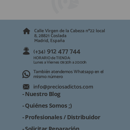
QUIÉNES SOMOS
REGISTRO PROFESIONAL
GUÍA DE COMPRA
Calle Virgen de la Cabeza nº22 local
912 477 744
8, 28821 Coslada
(+34)
Madrid, España
HORARIO de TIENDA:
Lunes a Viernes 09:30h a 20:00h
912 477 744
(+34)
También atendemos Whatsapp
HORARIO de TIENDA:
Lunes a Viernes 09:30h a 20:00h
info@preciosadictos.com
También atendemos Whatsapp en el
mismo número
info@preciosadictos.com
- Nuestro Blog
- Quiénes Somos ;)
- Profesionales / Distribuidor
- Solicitar Reparación