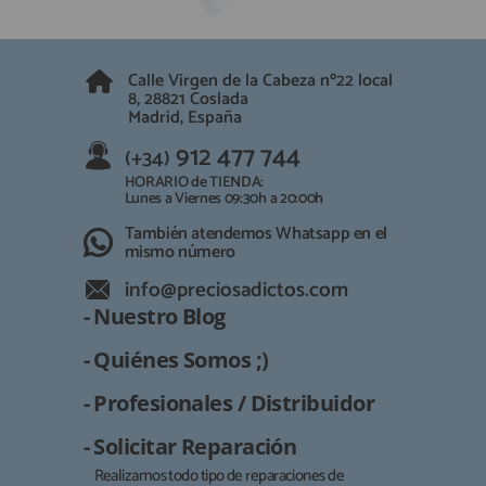
QUIÉNES SOMOS
REGISTRO PROFESIONAL
GUÍA DE COMPRA
Calle Virgen de la Cabeza nº22 local
8, 28821 Coslada
Madrid, España
912 477 744
(+34)
912 477 744
(+34)
HORARIO de TIENDA:
Lunes a Viernes 09:30h a 20:00h
HORARIO de TIENDA:
Lunes a Viernes 09:30h a 20:00h
También atendemos Whatsapp
También atendemos Whatsapp en el
mismo número
info@preciosadictos.com
info@preciosadictos.com
- Nuestro Blog
- Quiénes Somos ;)
- Profesionales / Distribuidor
- Solicitar Reparación
Realizamos todo tipo de reparaciones de