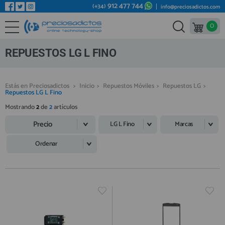
912 477 744
(+34)
info@preciosadictos.com
0
REPUESTOS MÓVILES
Bienvenid@ otra vez
YA SOY CLIENTE
REPUESTOS TABLET
REPUESTOS LG L FINO
REPUESTOS RELOJES INTELIGENTES
REPUESTOS VIDEOCONSOLAS
Estás en Preciosadictos
>
Inicio
>
Repuestos Móviles
>
Repuestos LG
>
Repuestos LG L Fino
REPUESTOS MACBOOK
Mostrando
2
de
2
artículos
Recordarme
¿Olvidó su contraseña?
Recordar aquí
REPUESTOS OTROS DISPOSITIVOS
Precio
LG L Fino
Marcas
REPUESTOS PORTÁTILES
Ordenar
HERRAMIENTAS REPARACIÓN
IC CHIP / FPC
PLACAS BASE
Regístrate en un momento
¿ERES NUEVO?
MÓVILES REACONDICIONADOS