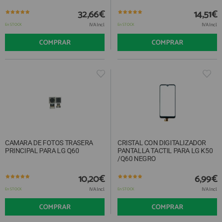
QUIÉNES SOMOS
REGISTRO PROFESIONAL
32,66€
14,51€
GUÍA DE COMPRA
IVA Incl.
IVA Incl.
En STOCK
En STOCK
COMPRAR
COMPRAR
912 477 744
(+34)
HORARIO de TIENDA:
Lunes a Viernes 09:30h a 20:00h
También atendemos Whatsapp
info@preciosadictos.com
CAMARA DE FOTOS TRASERA
CRISTAL CON DIGITALIZADOR
PRINCIPAL PARA LG Q60
PANTALLA TACTIL PARA LG K50
/Q60 NEGRO
10,20€
6,99€
IVA Incl.
IVA Incl.
En STOCK
En STOCK
COMPRAR
COMPRAR