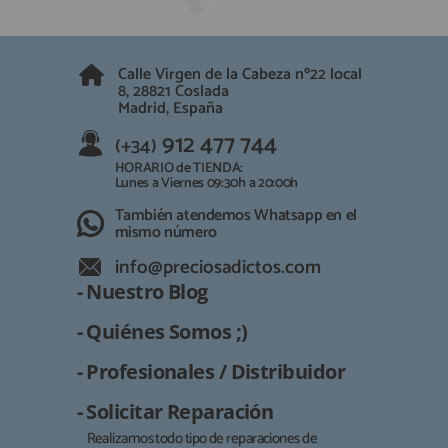
QUIÉNES SOMOS
REGISTRO PROFESIONAL
GUÍA DE COMPRA
Calle Virgen de la Cabeza nº22 local
8, 28821 Coslada
Madrid, España
912 477 744
(+34)
912 477 744
(+34)
HORARIO de TIENDA:
Lunes a Viernes 09:30h a 20:00h
HORARIO de TIENDA:
Lunes a Viernes 09:30h a 20:00h
También atendemos Whatsapp
También atendemos Whatsapp en el
mismo número
info@preciosadictos.com
info@preciosadictos.com
- Nuestro Blog
- Quiénes Somos ;)
- Profesionales / Distribuidor
- Solicitar Reparación
Realizamos todo tipo de reparaciones de