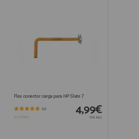
QUIÉNES SOMOS
GUÍA DE COMPRA
912 477 744
(+34)
HORARIO de TIENDA:
Lunes a Viernes 09:30h a 20:00h
También atendemos Whatsapp
info@preciosadictos.com
Flex conector carga para HP Slate 7
4,99€
(0)
En STOCK
IVA Incl.