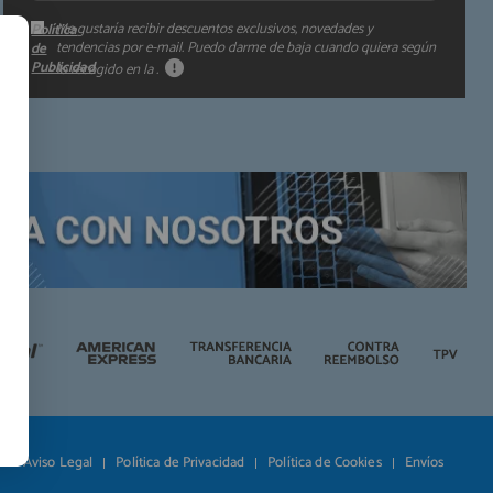
Me gustaría recibir descuentos exclusivos, novedades y
Política
tendencias por e-mail. Puedo darme de baja cuando quiera según
de
Publicidad
lo recogido en la
.
Aviso Legal
Política de Privacidad
Política de Cookies
Envíos