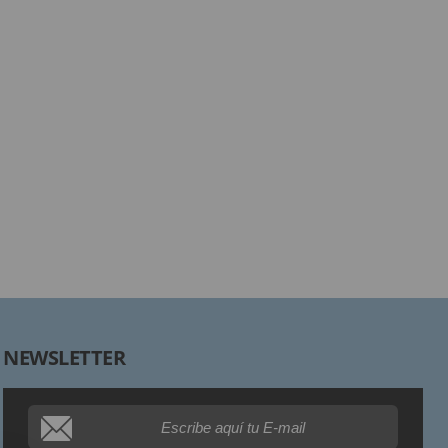
Responsable:
Finalidad:
Legitimación:
Destinatarios:
Derechos:
NEWSLETTER
Procedencia de los datos:
Información adicional: