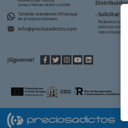
HORARIO de TIENDA:
Distribuidor
Lunes a Viernes 09:30h a 20:00h
También atendemos Whatsapp
- Solicitar 
en el mismo número
Realizamos todo t
teléfonos móviles, 
info@preciosadictos.com
videoconsolas.
¡Síguenos!