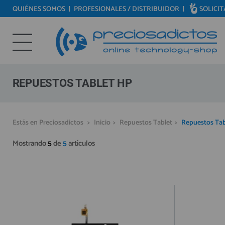
QUIÉNES SOMOS
PROFESIONALES / DISTRIBUIDOR
SOLICI
REPUESTOS MÓVILES
Bienvenid@ otra vez
REPUESTOS TABLET
YA SOY CLIENTE
REPUESTOS RELOJES INTELIGENTES
REPUESTOS VIDEOCONSOLAS
REPUESTOS TABLET HP
REPUESTOS MACBOOK
REPUESTOS OTROS DISPOSITIVOS
Recordarme
¿Olvidó su contraseña?
Recordar aquí
Estás en Preciosadictos
>
Inicio
>
Repuestos Tablet
>
Repuestos Tab
REPUESTOS PORTÁTILES
Mostrando
5
de
5
artículos
HERRAMIENTAS REPARACIÓN
IC CHIP / FPC
PLACAS BASE
MÓVILES REACONDICIONADOS