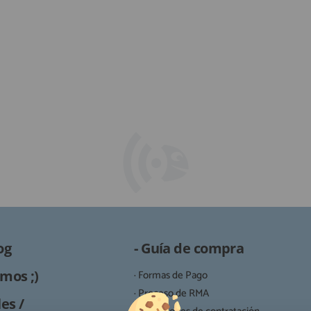
og
- Guía de compra
mos ;)
· Formas de Pago
· Proceso de RMA
es /