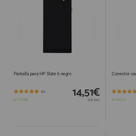
ACCESORIOS
FUNDAS
CRISTAL TEMPLADO
HIDROGEL APOKIN
OUTLET
PROFESIONALES / DISTRIBUIDOR
Pantalla para HP Slate 6 negro
Conector ca
SOLICITAR REPARACIÓN
CONSULTAR REPARACIÓN
14,51€
(0)
TOP VENTAS REPUESTOS
En STOCK
IVA Incl.
En STOCK
NOVEDADES
NUESTRO BLOG