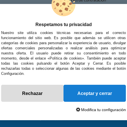
· Condiciones de contratación
· Política de devoluciones
Reparación
· Resolución de Litigios en Línea
ipo de reparaciones de
Respetamos tu privacidad
tablets, portátiles y
Nuestro site utiliza cookies técnicas necesarias para el correcto
funcionamiento del sitio web. Es posible que además se utilicen otras
categorías de cookies para personalizar la experiencia de usuario, divulgar
ofertas comerciales personalizadas o realizar análisis para optimizar
nuestra oferta. El usuario puede retirar su consentimiento en todo
momento, desde el enlace «Política de cookies». También puede aceptar
todas las cookies pulsando el botón Aceptar y Cerrar. Es posible
rechazarlas todas o seleccionar algunas de las cookies mediante el botón
Configuración.
Rechazar
Aceptar y cerrar
Modifica tu configuración
© 2026 Preciosadictos.com