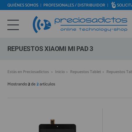
QUIÉNES SOMOS
PROFESIONALES / DISTRIBUIDOR
SOLICI
REPUESTOS MÓVILES
Bienvenid@ otra vez
REPUESTOS TABLET
YA SOY CLIENTE
REPUESTOS RELOJES INTELIGENTES
REPUESTOS VIDEOCONSOLAS
REPUESTOS XIAOMI MI PAD 3
REPUESTOS MACBOOK
REPUESTOS OTROS DISPOSITIVOS
Recordarme
¿Olvidó su contraseña?
Recordar aquí
Estás en Preciosadictos
>
Inicio
>
Repuestos Tablet
>
Repuestos Tab
REPUESTOS PORTÁTILES
Mostrando
2
de
2
artículos
HERRAMIENTAS REPARACIÓN
IC CHIP / FPC
PLACAS BASE
MÓVILES REACONDICIONADOS