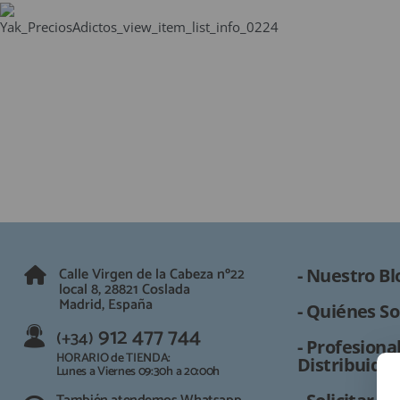
QUIÉNES SOMOS
GUÍA DE COMPRA
912 477 744
(+34)
HORARIO de TIENDA:
Lunes a Viernes 09:30h a 20:00h
También atendemos Whatsapp
info@preciosadictos.com
Calle Virgen de la Cabeza nº22
- Nuestro Bl
local 8, 28821 Coslada
Madrid, España
- Quiénes So
912 477 744
(+34)
- Profesional
HORARIO de TIENDA:
Distribuidor
Lunes a Viernes 09:30h a 20:00h