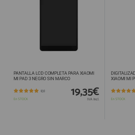
ACCESORIOS
FUNDAS
CRISTAL TEMPLADO
HIDROGEL APOKIN
OUTLET
PROFESIONALES / DISTRIBUIDOR
PANTALLA LCD COMPLETA PARA XIAOMI
DIGITALIZA
SOLICITAR REPARACIÓN
MI PAD 3 NEGRO SIN MARCO
XIAOMI MI 
CONSULTAR REPARACIÓN
19,35€
(0)
TOP VENTAS REPUESTOS
En STOCK
IVA Incl.
En STOCK
NOVEDADES
NUESTRO BLOG