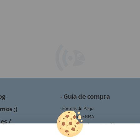
og
- Guía de compra
mos ;)
· Formas de Pago
· Proceso de RMA
es /
· Condiciones de contratación
· Política de devoluciones