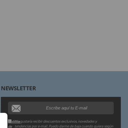
Responsable:
Finalidad:
Legitimación:
Destinatarios:
Derechos:
NEWSLETTER
Procedencia de los datos:
Información adicional:
Me gustaría recibir descuentos exclusivos, novedades y
Política
tendencias por e-mail. Puedo darme de baja cuando quiera según
de