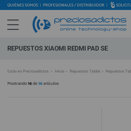
QUIÉNES SOMOS
PROFESIONALES / DISTRIBUIDOR
SOLICI
REPUESTOS MÓVILES
Bienvenid@ otra vez
REPUESTOS TABLET
YA SOY CLIENTE
REPUESTOS RELOJES INTELIGENTES
REPUESTOS VIDEOCONSOLAS
REPUESTOS XIAOMI REDMI PAD SE
REPUESTOS MACBOOK
REPUESTOS OTROS DISPOSITIVOS
Recordarme
¿Olvidó su contraseña?
Recordar aquí
Estás en Preciosadictos
>
Inicio
>
Repuestos Tablet
>
Repuestos Tab
REPUESTOS PORTÁTILES
Mostrando
16
de
16
artículos
HERRAMIENTAS REPARACIÓN
IC CHIP / FPC
PLACAS BASE
MÓVILES REACONDICIONADOS