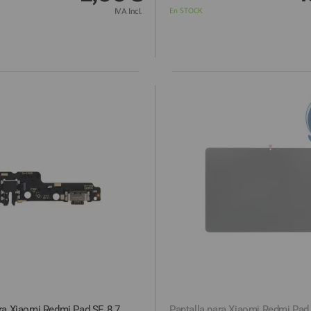
IVA Incl.
En STOCK
ra Xiaomi Redmi Pad SE 8.7
Pantalla para Xiaomi Redmi Pad