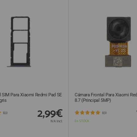
l SIM Para Xiaomi Redmi Pad SE
Cámara Frontal Para Xiaomi Re
gris
8.7 (Principal 5MP)
2,99€
(0)
(0)
IVA Incl.
En STOCK