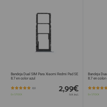
QUIÉNES SOMOS
GUÍA DE COMPRA
912 477 744
(+34)
HORARIO de TIENDA:
Lunes a Viernes 09:30h a 20:00h
También atendemos Whatsapp
info@preciosadictos.com
Bandeja Dual SIM Para Xiaomi Redmi Pad SE
Bandeja Dua
8.7 en color azul
8.7 en color 
2,99€
(0)
En STOCK
IVA Incl.
En STOCK