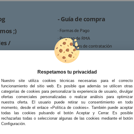
og
- Guía de compra
mos ;)
· Formas de Pago
· Proceso de RMA
es /
· Condiciones de contratación
· Política de devoluciones
Reparación
· Resolución de Litigios en Línea
ipo de reparaciones de
Respetamos tu privacidad
tablets, portátiles y
Nuestro site utiliza cookies técnicas necesarias para el correcto
funcionamiento del sitio web. Es posible que además se utilicen otras
categorías de cookies para personalizar la experiencia de usuario, divulgar
ofertas comerciales personalizadas o realizar análisis para optimizar
nuestra oferta. El usuario puede retirar su consentimiento en todo
momento, desde el enlace «Política de cookies». También puede aceptar
todas las cookies pulsando el botón Aceptar y Cerrar. Es posible
rechazarlas todas o seleccionar algunas de las cookies mediante el botón
Configuración.