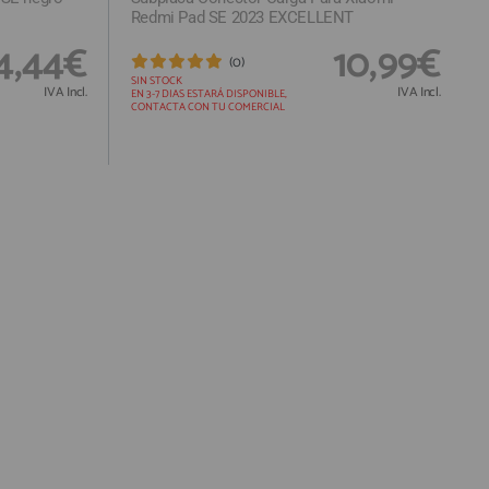
Redmi Pad SE 2023 EXCELLENT
4,44€
10,99€
(0)
SIN STOCK
IVA Incl.
IVA Incl.
EN 3-7 DIAS ESTARÁ DISPONIBLE,
CONTACTA CON TU COMERCIAL
Responsable:
Finalidad:
Legitimación:
Destinatarios: