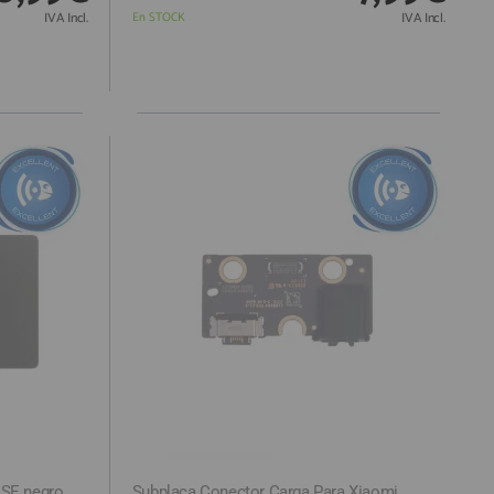
IVA Incl.
En STOCK
IVA Incl.
 SE negro
Subplaca Conector Carga Para Xiaomi