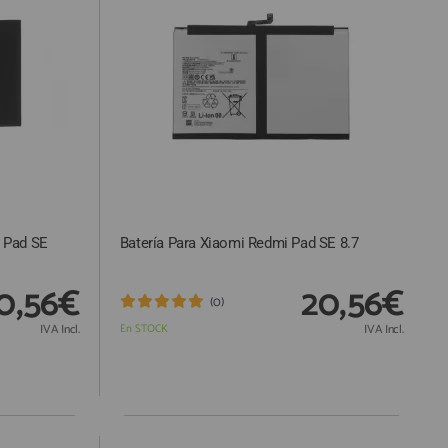
/ Pad SE
Batería Para Xiaomi Redmi Pad SE 8.7
0,56€
20,56€
(0)
IVA Incl.
En STOCK
IVA Incl.