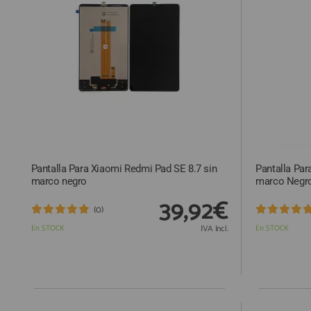
ACCESORIOS
FUNDAS
CRISTAL TEMPLADO
HIDROGEL APOKIN
OUTLET
PROFESIONALES / DISTRIBUIDOR
Pantalla Para Xiaomi Redmi Pad SE 8.7 sin
Pantalla Par
SOLICITAR REPARACIÓN
marco negro
marco Negr
CONSULTAR REPARACIÓN
39,92€
(0)
TOP VENTAS REPUESTOS
En STOCK
IVA Incl.
En STOCK
NOVEDADES
NUESTRO BLOG