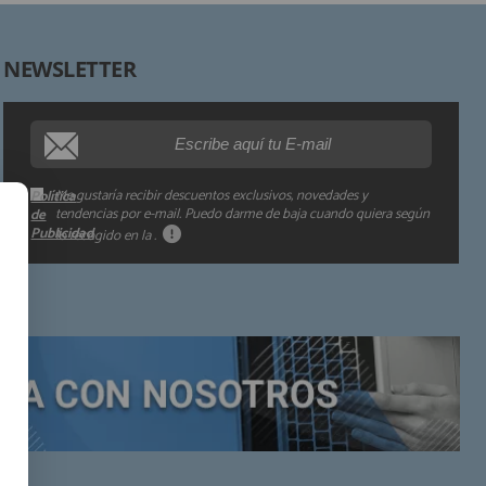
Derechos:
NEWSLETTER
Procedencia de los datos:
Información adicional:
Me gustaría recibir descuentos exclusivos, novedades y
Política
tendencias por e-mail. Puedo darme de baja cuando quiera según
de
Publicidad
lo recogido en la
.