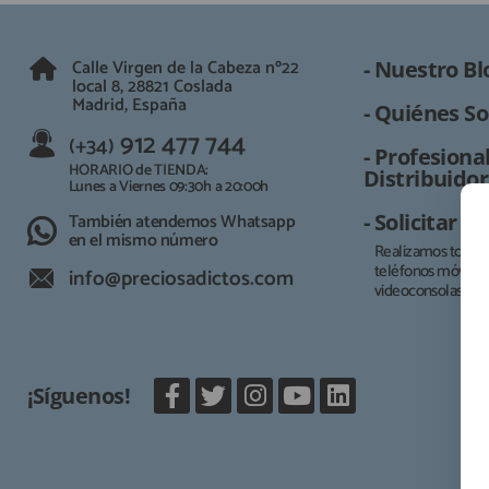
Calle Virgen de la Cabeza nº22
- Nuestro Bl
local 8, 28821 Coslada
Madrid, España
- Quiénes So
912 477 744
(+34)
- Profesional
HORARIO de TIENDA:
Distribuidor
Lunes a Viernes 09:30h a 20:00h
También atendemos Whatsapp
- Solicitar 
en el mismo número
Realizamos todo t
teléfonos móviles, 
info@preciosadictos.com
videoconsolas.
¡Síguenos!