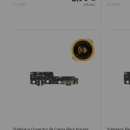
En STOCK
IVA Incl.
En STOCK
Subplaca Conector de Carga Para Xiaomi
Subplaca Pa