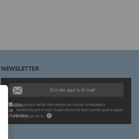
Finalidad:
Legitimación:
Destinatarios:
Derechos:
NEWSLETTER
Procedencia de los datos:
Información adicional:
Me gustaría recibir descuentos exclusivos, novedades y
Política
tendencias por e-mail. Puedo darme de baja cuando quiera según
de
Publicidad
lo recogido en la
.