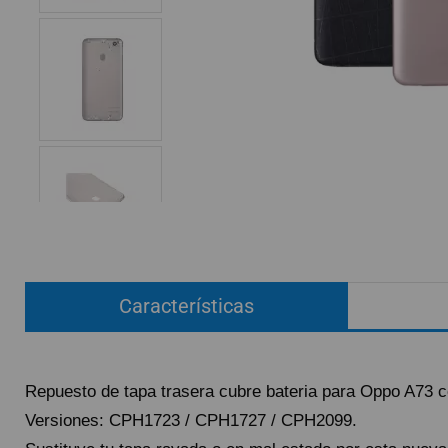
ACCESORIOS
FUNDAS
CRISTAL TEMPLADO
HIDROGEL APOKIN
OUTLET
PROFESIONALES / DISTRIBUIDOR
SOLICITAR REPARACIÓN
CONSULTAR REPARACIÓN
Características
TOP VENTAS REPUESTOS
NOVEDADES
NUESTRO BLOG
Repuesto de tapa trasera cubre bateria para Oppo A73 c
Versiones: CPH1723 / CPH1727 / CPH2099.