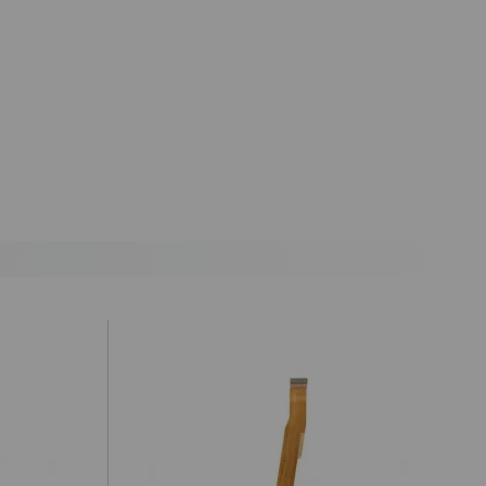
antes de las 19.50h (solo Península).
) hasta un 2% máximo a la hora de realizar el pedido, debido a los
cepte o recoja el paquete, tendrá que hacernos llegar a nuestra
ealizar la denuncia por incumplimiento de las condiciones en la
ursada y confirmada por internet debe ser aceptada después