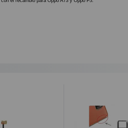
a con el recambio para Oppo A73 y Oppo F5.
ando lo reciba.
ío urgente por NACEX.
astos de envío 5,25€ (IVA no incluido).
lazo de entrega al día siguiente laborable para los pedidos realizados 
ional a la hora de realizar el pedido desde 1€ (impuestos no incluídos
ratuito a partir de 99,95€ (IVA no incluido).
 por la agencia de transportes.
que el cliente haya optado por esta opción, y por alguna razón no a
 envío y retorno, que será de 12€. De no ser así, procederemos a r
ey Ministerial de Comercio Electrónico 34/2002 “
cualquier compra c
idada”.