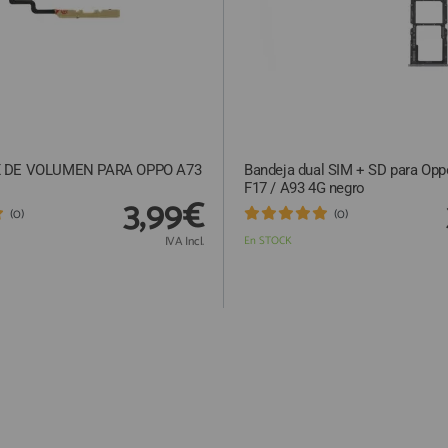
X DE VOLUMEN PARA OPPO A73
Bandeja dual SIM + SD para Opp
F17 / A93 4G negro
3,99€
(0)
(0)
IVA Incl.
En STOCK