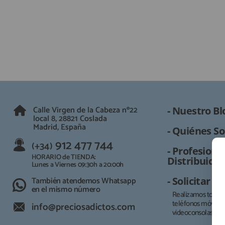
Calle Virgen de la Cabeza nº22
- Nuestro Bl
local 8, 28821 Coslada
Madrid, España
- Quiénes So
912 477 744
(+34)
- Profesional
HORARIO de TIENDA:
Distribuidor
Lunes a Viernes 09:30h a 20:00h
También atendemos Whatsapp
- Solicitar 
en el mismo número
Realizamos todo t
teléfonos móviles, 
info@preciosadictos.com
videoconsolas.