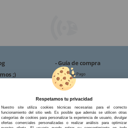
og
- Guía de compra
mos ;)
· Formas de Pago
· Proceso de RMA
es /
· Condiciones de contratación
· Política de devoluciones
Respetamos tu privacidad
Reparación
· Resolución de Litigios en Línea
Nuestro site utiliza cookies técnicas necesarias para el correcto
ipo de reparaciones de
funcionamiento del sitio web. Es posible que además se utilicen otras
tablets, portátiles y
categorías de cookies para personalizar la experiencia de usuario, divulgar
ofertas comerciales personalizadas o realizar análisis para optimizar
nuestra oferta. El usuario puede retirar su consentimiento en todo