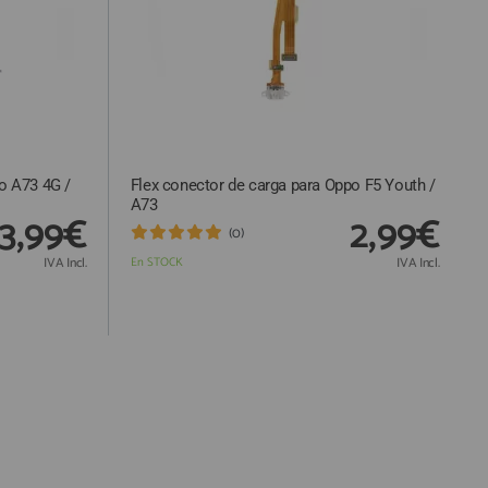
o A73 4G /
Flex conector de carga para Oppo F5 Youth /
A73
3,99€
2,99€
(0)
IVA Incl.
En STOCK
IVA Incl.
Responsable: