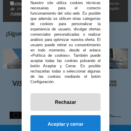
Me gustaría recibir descuentos exclusivos, novedades y tendencias
Nuestro site utiliza cookies técnicas
Política
por e-mail. Puedo darme de baja cuando quiera según lo recogido
de
necesarias para el correcto
Publicidad
funcionamiento del sitio web. Es posible
en la
.
que además se utilicen otras categorías
de cookies para personalizar la
experiencia de usuario, divulgar ofertas
¡Síguenos!
comerciales personalizadas o realizar
análisis para optimizar nuestra oferta. El
usuario puede retirar su consentimiento
en todo momento, desde el enlace
«Política de cookies». También puede
aceptar todas las cookies pulsando el
botón Aceptar y Cerrar. Es posible
rechazarlas todas o seleccionar algunas
de las cookies mediante el botón
Configuración.
Rechazar
Aceptar y cerrar