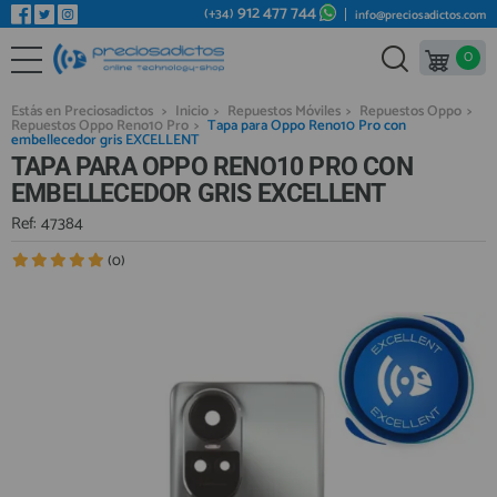
912 477 744
(+34)
info@preciosadictos.com
0
REPUESTOS MÓVILES
Bienvenid@ otra vez
YA SOY CLIENTE
REPUESTOS TABLET
Estás en Preciosadictos
>
Inicio
>
Repuestos Móviles
>
Repuestos Oppo
>
Repuestos Oppo Reno10 Pro
>
Tapa para Oppo Reno10 Pro con
REPUESTOS RELOJES INTELIGENTES
embellecedor gris EXCELLENT
TAPA PARA OPPO RENO10 PRO CON
REPUESTOS VIDEOCONSOLAS
EMBELLECEDOR GRIS EXCELLENT
REPUESTOS MACBOOK
Ref: 47384
Recordarme
¿Olvidó su contraseña?
Recordar aquí
REPUESTOS OTROS DISPOSITIVOS
(0)
REPUESTOS PORTÁTILES
HERRAMIENTAS REPARACIÓN
IC CHIP / FPC
PLACAS BASE
Regístrate en un momento
¿ERES NUEVO?
MÓVILES REACONDICIONADOS