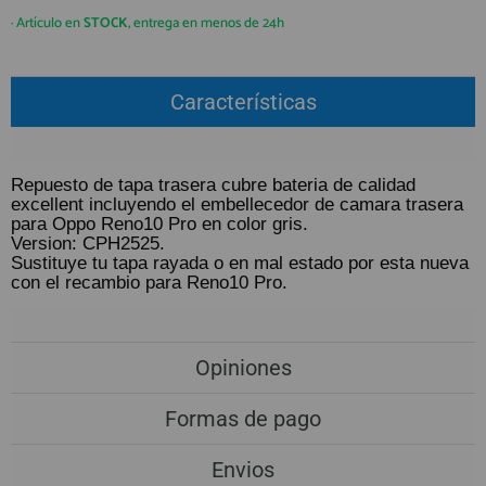
QUIÉNES SOMOS
REGISTRO PROFESIONAL
· Artículo en
STOCK
, entrega en menos de 24h
GUÍA DE COMPRA
Características
912 477 744
(+34)
HORARIO de TIENDA:
Lunes a Viernes 09:30h a 20:00h
Repuesto de tapa trasera cubre bateria de calidad
excellent incluyendo el embellecedor de camara trasera
También atendemos Whatsapp
para Oppo Reno10 Pro en color gris.
Version: CPH2525.
info@preciosadictos.com
Sustituye tu tapa rayada o en mal estado por esta nueva
con el recambio para Reno10 Pro.
Opiniones
Formas de pago
Envios