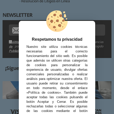
· Resolución de Litigios en Línea
NEWSLETTER
Procedencia de los datos:
Información adicional:
Respetamos tu privacidad
Me gustaría recibir descuentos exclusivos, novedades y tendencias
Política
por e-mail. Puedo darme de baja cuando quiera según lo recogido
de
Nuestro site utiliza cookies técnicas
Publicidad
en la
.
necesarias para el correcto
funcionamiento del sitio web. Es posible
que además se utilicen otras categorías
de cookies para personalizar la
¡Síguenos!
experiencia de usuario, divulgar ofertas
comerciales personalizadas o realizar
análisis para optimizar nuestra oferta. El
usuario puede retirar su consentimiento
en todo momento, desde el enlace
«Política de cookies». También puede
aceptar todas las cookies pulsando el
botón Aceptar y Cerrar. Es posible
rechazarlas todas o seleccionar algunas
de las cookies mediante el botón