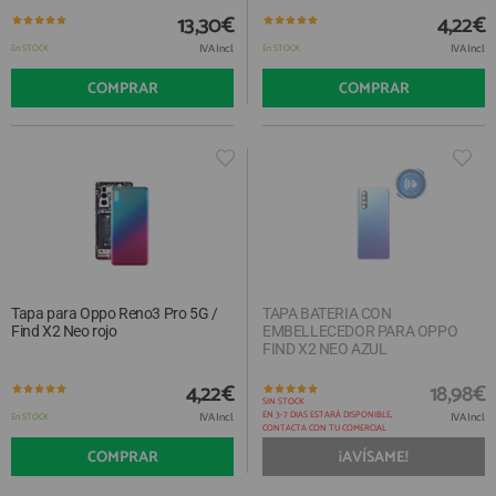
13,30€
4,22€
IVA Incl.
IVA Incl.
En STOCK
En STOCK
COMPRAR
COMPRAR
Tapa para Oppo Reno3 Pro 5G /
TAPA BATERIA CON
Find X2 Neo rojo
EMBELLECEDOR PARA OPPO
FIND X2 NEO AZUL
4,22€
18,98€
SIN STOCK
EN 3-7 DIAS ESTARÁ DISPONIBLE,
IVA Incl.
IVA Incl.
En STOCK
CONTACTA CON TU COMERCIAL
COMPRAR
¡AVÍSAME!