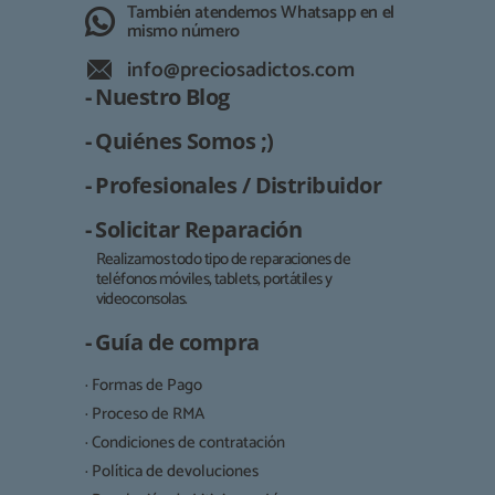
También atendemos Whatsapp en el
mismo número
info@preciosadictos.com
- Nuestro Blog
- Quiénes Somos ;)
- Profesionales / Distribuidor
- Solicitar Reparación
Realizamos todo tipo de reparaciones de
teléfonos móviles, tablets, portátiles y
Responsable:
videoconsolas.
Finalidad:
- Guía de compra
Legitimación:
· Formas de Pago
Destinatarios:
· Proceso de RMA
· Condiciones de contratación
· Política de devoluciones
Derechos: