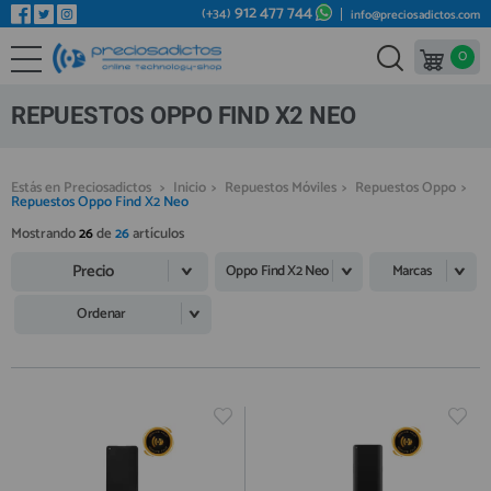
912 477 744
(+34)
info@preciosadictos.com
0
REPUESTOS MÓVILES
Bienvenid@ otra vez
YA SOY CLIENTE
REPUESTOS TABLET
REPUESTOS OPPO FIND X2 NEO
REPUESTOS RELOJES INTELIGENTES
REPUESTOS VIDEOCONSOLAS
Estás en Preciosadictos
>
Inicio
>
Repuestos Móviles
>
Repuestos Oppo
>
Repuestos Oppo Find X2 Neo
REPUESTOS MACBOOK
Mostrando
26
de
26
artículos
Recordarme
¿Olvidó su contraseña?
Recordar aquí
REPUESTOS OTROS DISPOSITIVOS
Precio
Oppo Find X2 Neo
Marcas
REPUESTOS PORTÁTILES
Ordenar
HERRAMIENTAS REPARACIÓN
IC CHIP / FPC
PLACAS BASE
Regístrate en un momento
¿ERES NUEVO?
MÓVILES REACONDICIONADOS