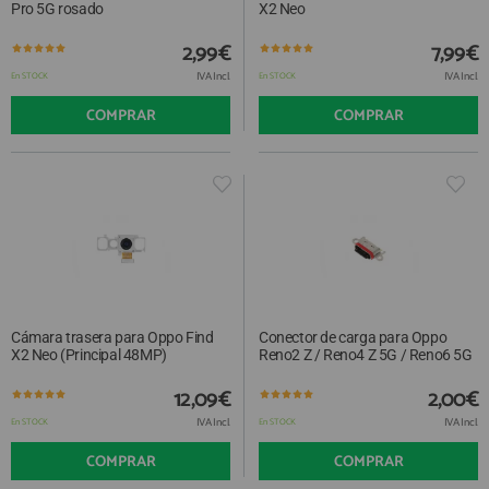
Pro 5G rosado
X2 Neo
2,99€
7,99€
IVA Incl.
IVA Incl.
En STOCK
En STOCK
COMPRAR
COMPRAR
Cámara trasera para Oppo Find
Conector de carga para Oppo
X2 Neo (Principal 48MP)
Reno2 Z / Reno4 Z 5G / Reno6 5G
12,09€
2,00€
IVA Incl.
IVA Incl.
En STOCK
En STOCK
COMPRAR
COMPRAR