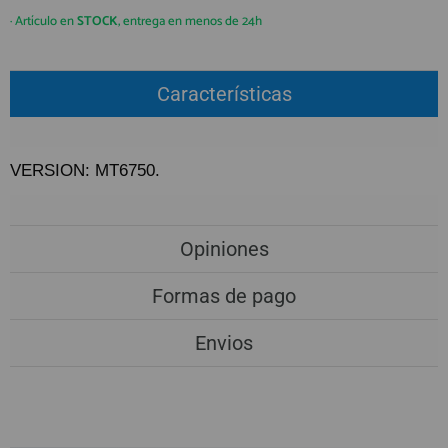
QUIÉNES SOMOS
REGISTRO PROFESIONAL
· Artículo en
STOCK
, entrega en menos de 24h
GUÍA DE COMPRA
Características
912 477 744
(+34)
HORARIO de TIENDA:
Lunes a Viernes 09:30h a 20:00h
VERSION: MT6750.
También atendemos Whatsapp
info@preciosadictos.com
Opiniones
Formas de pago
Envios