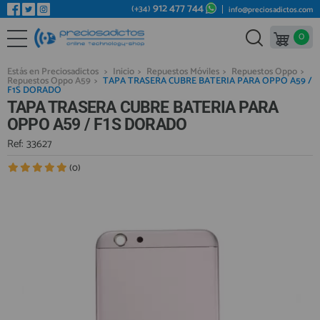
912 477 744
(+34)
info@preciosadictos.com
0
REPUESTOS MÓVILES
Bienvenid@ otra vez
YA SOY CLIENTE
REPUESTOS TABLET
Estás en Preciosadictos
>
Inicio
>
Repuestos Móviles
>
Repuestos Oppo
>
Repuestos Oppo A59
>
TAPA TRASERA CUBRE BATERIA PARA OPPO A59 /
REPUESTOS RELOJES INTELIGENTES
F1S DORADO
TAPA TRASERA CUBRE BATERIA PARA
REPUESTOS VIDEOCONSOLAS
OPPO A59 / F1S DORADO
REPUESTOS MACBOOK
Ref: 33627
Recordarme
¿Olvidó su contraseña?
Recordar aquí
REPUESTOS OTROS DISPOSITIVOS
(0)
REPUESTOS PORTÁTILES
HERRAMIENTAS REPARACIÓN
IC CHIP / FPC
PLACAS BASE
Regístrate en un momento
¿ERES NUEVO?
MÓVILES REACONDICIONADOS