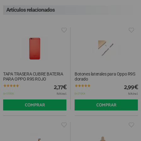
Artículos relacionados
TAPA TRASERA CUBRE BATERIA
Botones laterales para Oppo R9S
PARA OPPO R9S ROJO
dorado
2,77€
2,99€
IVA Incl.
IVA Incl.
En STOCK
En STOCK
COMPRAR
COMPRAR