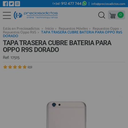
912 477 744
(+34)
info@preciosadictos.com
0
REPUESTOS MÓVILES
Bienvenid@ otra vez
YA SOY CLIENTE
REPUESTOS TABLET
Estás en Preciosadictos
>
Inicio
>
Repuestos Móviles
>
Repuestos Oppo
>
Repuestos Oppo R9S
>
TAPA TRASERA CUBRE BATERIA PARA OPPO R9S
REPUESTOS RELOJES INTELIGENTES
DORADO
TAPA TRASERA CUBRE BATERIA PARA
REPUESTOS VIDEOCONSOLAS
OPPO R9S DORADO
REPUESTOS MACBOOK
Ref: 17515
Recordarme
¿Olvidó su contraseña?
Recordar aquí
REPUESTOS OTROS DISPOSITIVOS
(0)
REPUESTOS PORTÁTILES
HERRAMIENTAS REPARACIÓN
IC CHIP / FPC
PLACAS BASE
Regístrate en un momento
¿ERES NUEVO?
MÓVILES REACONDICIONADOS