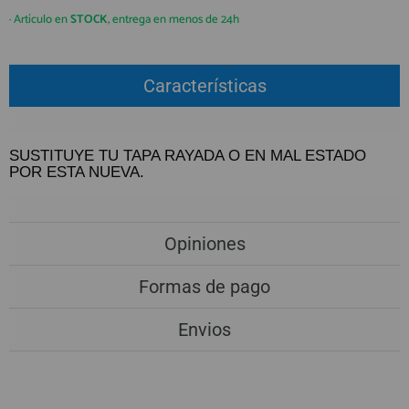
QUIÉNES SOMOS
REGISTRO PROFESIONAL
· Artículo en
STOCK
, entrega en menos de 24h
GUÍA DE COMPRA
Características
912 477 744
(+34)
HORARIO de TIENDA:
Lunes a Viernes 09:30h a 20:00h
SUSTITUYE TU TAPA RAYADA O EN MAL ESTADO
POR ESTA NUEVA.
También atendemos Whatsapp
info@preciosadictos.com
Opiniones
Formas de pago
Envios