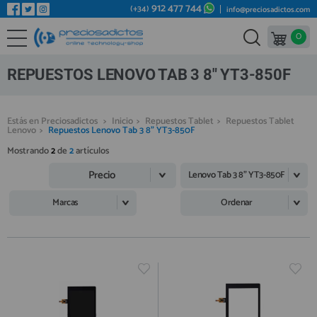
912 477 744
(+34)
info@preciosadictos.com
0
REPUESTOS MÓVILES
Bienvenid@ otra vez
YA SOY CLIENTE
REPUESTOS TABLET
REPUESTOS LENOVO TAB 3 8" YT3-850F
REPUESTOS RELOJES INTELIGENTES
REPUESTOS VIDEOCONSOLAS
Estás en Preciosadictos
>
Inicio
>
Repuestos Tablet
>
Repuestos Tablet
Lenovo
>
Repuestos Lenovo Tab 3 8" YT3-850F
REPUESTOS MACBOOK
Mostrando
2
de
2
artículos
Recordarme
¿Olvidó su contraseña?
Recordar aquí
REPUESTOS OTROS DISPOSITIVOS
Precio
Lenovo Tab 3 8" YT3-850F
REPUESTOS PORTÁTILES
Marcas
Ordenar
HERRAMIENTAS REPARACIÓN
IC CHIP / FPC
PLACAS BASE
Regístrate en un momento
¿ERES NUEVO?
MÓVILES REACONDICIONADOS