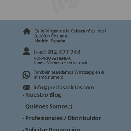
QUIÉNES SOMOS
REGISTRO PROFESIONAL
GUÍA DE COMPRA
Calle Virgen de la Cabeza nº22 local
912 477 744
8, 28821 Coslada
(+34)
Madrid, España
HORARIO de TIENDA:
Lunes a Viernes 09:30h a 20:00h
912 477 744
(+34)
También atendemos Whatsapp
HORARIO de TIENDA:
Lunes a Viernes 09:30h a 20:00h
info@preciosadictos.com
También atendemos Whatsapp en el
mismo número
info@preciosadictos.com
- Nuestro Blog
- Quiénes Somos ;)
- Profesionales / Distribuidor
- Solicitar Reparación