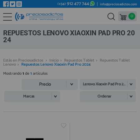
912 477 744
(+34)
info@preciosadictos.com
0
REPUESTOS MÓVILES
Bienvenid@ otra vez
YA SOY CLIENTE
REPUESTOS TABLET
REPUESTOS LENOVO XIAOXIN PAD PRO 20
REPUESTOS RELOJES INTELIGENTES
24
REPUESTOS VIDEOCONSOLAS
Estás en Preciosadictos
>
Inicio
>
Repuestos Tablet
>
Repuestos Tablet
REPUESTOS MACBOOK
Lenovo
>
Repuestos Lenovo Xiaoxin Pad Pro 2024
Recordarme
¿Olvidó su contraseña?
Recordar aquí
REPUESTOS OTROS DISPOSITIVOS
Mostrando
1
de
1
artículos
Precio
REPUESTOS PORTÁTILES
Lenovo Xiaoxin Pad Pro 2024
HERRAMIENTAS REPARACIÓN
Marcas
Ordenar
IC CHIP / FPC
PLACAS BASE
Regístrate en un momento
¿ERES NUEVO?
MÓVILES REACONDICIONADOS