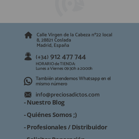
QUIÉNES SOMOS
REGISTRO PROFESIONAL
GUÍA DE COMPRA
Calle Virgen de la Cabeza nº22 local
912 477 744
(+34)
8, 28821 Coslada
Madrid, España
HORARIO de TIENDA:
Lunes a Viernes 09:30h a 20:00h
912 477 744
(+34)
También atendemos Whatsapp
HORARIO de TIENDA:
Lunes a Viernes 09:30h a 20:00h
info@preciosadictos.com
También atendemos Whatsapp en el
mismo número
info@preciosadictos.com
- Nuestro Blog
- Quiénes Somos ;)
- Profesionales / Distribuidor