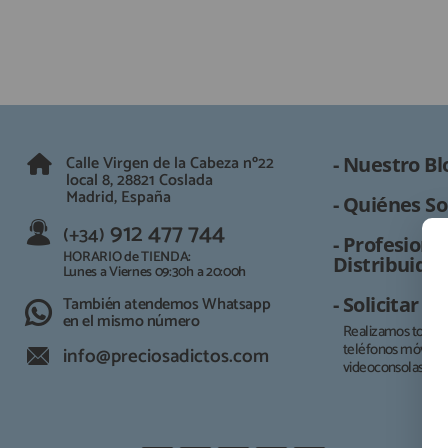
Calle Virgen de la Cabeza nº22
- Nuestro Bl
local 8, 28821 Coslada
Madrid, España
- Quiénes So
912 477 744
(+34)
- Profesional
HORARIO de TIENDA:
Distribuidor
Lunes a Viernes 09:30h a 20:00h
También atendemos Whatsapp
- Solicitar 
en el mismo número
Realizamos todo t
teléfonos móviles, 
info@preciosadictos.com
videoconsolas.