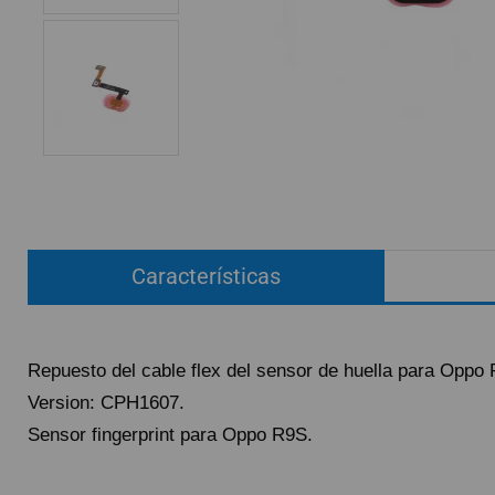
ACCESORIOS
FUNDAS
CRISTAL TEMPLADO
HIDROGEL APOKIN
OUTLET
PROFESIONALES / DISTRIBUIDOR
Características
SOLICITAR REPARACIÓN
CONSULTAR REPARACIÓN
TOP VENTAS REPUESTOS
Repuesto del cable flex del sensor de huella para Oppo
NOVEDADES
Version: CPH1607.
NUESTRO BLOG
Sensor fingerprint para Oppo R9S.