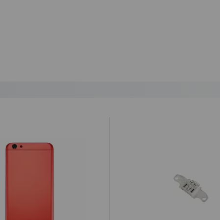
ando lo reciba.
ío urgente por NACEX.
astos de envío 5,25€ (IVA no incluido).
lazo de entrega al día siguiente laborable para los pedidos realizados 
ional a la hora de realizar el pedido desde 1€ (impuestos no incluídos
ratuito a partir de 99,95€ (IVA no incluido).
 por la agencia de transportes.
que el cliente haya optado por esta opción, y por alguna razón no a
 envío y retorno, que será de 12€. De no ser así, procederemos a r
ey Ministerial de Comercio Electrónico 34/2002 “
cualquier compra c
idada”.