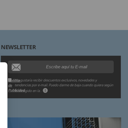
Destinatarios:
Derechos:
NEWSLETTER
Procedencia de los datos:
Información adicional:
Me gustaría recibir descuentos exclusivos, novedades y
Política
tendencias por e-mail. Puedo darme de baja cuando quiera según
de
Publicidad
lo recogido en la
.