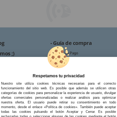
og
- Guía de compra
mos ;)
· Formas de Pago
· Proceso de RMA
es /
· Condiciones de contratación
· Política de devoluciones
Respetamos tu privacidad
Reparación
· Resolución de Litigios en Línea
Nuestro site utiliza cookies técnicas necesarias para el correcto
ipo de reparaciones de
funcionamiento del sitio web. Es posible que además se utilicen otras
tablets, portátiles y
categorías de cookies para personalizar la experiencia de usuario, divulgar
ofertas comerciales personalizadas o realizar análisis para optimizar
nuestra oferta. El usuario puede retirar su consentimiento en todo
momento, desde el enlace «Política de cookies». También puede aceptar
todas las cookies pulsando el botón Aceptar y Cerrar. Es posible
rechazarlas todas o seleccionar algunas de las cookies mediante el botón