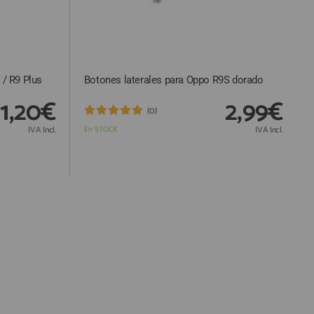
 / R9 Plus
Botones laterales para Oppo R9S dorado
1,20€
2,99€
(0)
IVA Incl.
En STOCK
IVA Incl.
Responsable:
Finalidad:
Legitimación: