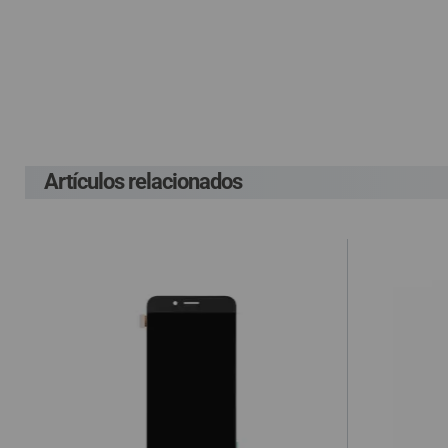
QUIÉNES SOMOS
Pague el pedido cu
Env
GUÍA DE COMPRA
G
P
Lleva un gasto adic
G
912 477 744
costes ocasionados
(+34)
HORARIO de TIENDA:
Lunes a Viernes 09:30h a 20:00h
Artículos relacionados
En el supuesto de 
También atendemos Whatsapp
cuenta el gasto de
info@preciosadictos.com
compra, según la L
de haber sido env