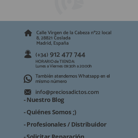
QUIÉNES SOMOS
REGISTRO PROFESIONAL
GUÍA DE COMPRA
Calle Virgen de la Cabeza nº22 local
912 477 744
8, 28821 Coslada
(+34)
Madrid, España
HORARIO de TIENDA:
Lunes a Viernes 09:30h a 20:00h
912 477 744
(+34)
También atendemos Whatsapp
HORARIO de TIENDA:
Lunes a Viernes 09:30h a 20:00h
info@preciosadictos.com
También atendemos Whatsapp en el
mismo número
info@preciosadictos.com
- Nuestro Blog
- Quiénes Somos ;)
- Profesionales / Distribuidor
- Solicitar Reparación