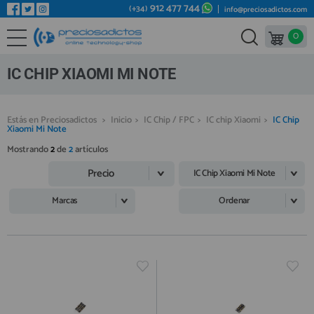
912 477 744
(+34)
info@preciosadictos.com
0
REPUESTOS MÓVILES
Bienvenid@ otra vez
YA SOY CLIENTE
REPUESTOS TABLET
IC CHIP XIAOMI MI NOTE
REPUESTOS RELOJES INTELIGENTES
REPUESTOS VIDEOCONSOLAS
Estás en Preciosadictos
>
Inicio
>
IC Chip / FPC
>
IC chip Xiaomi
>
IC Chip
Xiaomi Mi Note
REPUESTOS MACBOOK
Mostrando
2
de
2
artículos
Recordarme
¿Olvidó su contraseña?
Recordar aquí
REPUESTOS OTROS DISPOSITIVOS
Precio
IC Chip Xiaomi Mi Note
REPUESTOS PORTÁTILES
Marcas
Ordenar
HERRAMIENTAS REPARACIÓN
IC CHIP / FPC
PLACAS BASE
Regístrate en un momento
¿ERES NUEVO?
MÓVILES REACONDICIONADOS