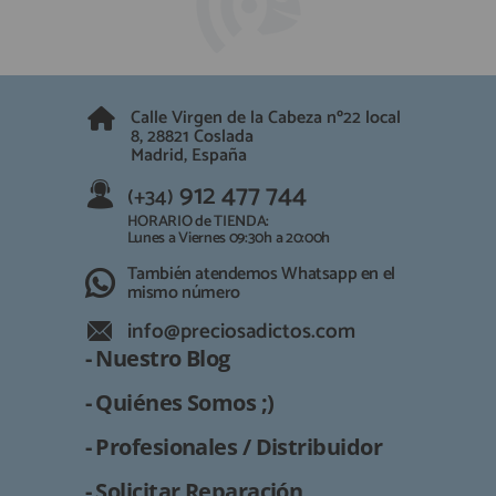
QUIÉNES SOMOS
REGISTRO PROFESIONAL
GUÍA DE COMPRA
Calle Virgen de la Cabeza nº22 local
912 477 744
8, 28821 Coslada
(+34)
Madrid, España
HORARIO de TIENDA:
Lunes a Viernes 09:30h a 20:00h
912 477 744
(+34)
También atendemos Whatsapp
HORARIO de TIENDA:
Lunes a Viernes 09:30h a 20:00h
info@preciosadictos.com
También atendemos Whatsapp en el
mismo número
info@preciosadictos.com
- Nuestro Blog
- Quiénes Somos ;)
- Profesionales / Distribuidor
- Solicitar Reparación